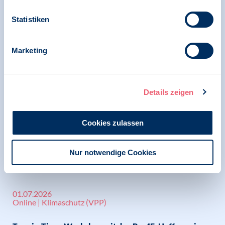
Aktuelles aus den BDP-
Statistiken
Untergliederungen
Marketing
weitere anzeigen
Details zeigen
10.07.2026
Psychotherapie in der Privatpraxis | Gerechte
psychotherapeutische Versorgung
Cookies zulassen
GKV-Beitragssatzstabilisierungsgesetz beschlossen
Nur notwendige Cookies
01.07.2026
Online | Klimaschutz (VPP)