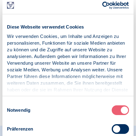
03.07.2026
Diese Webseite verwendet Cookies
Pressespiegel | Psychologie in die Schulen | LG Schleswig-
Holstein
Wir verwenden Cookies, um Inhalte und Anzeigen zu
personalisieren, Funktionen für soziale Medien anbieten
zu können und die Zugriffe auf unsere Website zu
Schulpsychologen fehlen: Warum zu viele Stellen in
analysieren. Außerdem geben wir Informationen zu Ihrer
SH unbesetzt sind, BDP, NDR
Verwendung unserer Website an unsere Partner für
soziale Medien, Werbung und Analysen weiter. Unsere
Partner führen diese Informationen möglicherweise mit
weiteren Daten zusammen, die Sie ihnen bereitgestellt
haben oder die sie im Rahmen Ihrer Nutzung der Dienste
gesammelt haben.
<
…
2
3
4
5
6
…
Impressum
|
Datenschutz
Einwilligungsauswahl
>
Notwendig
Präferenzen