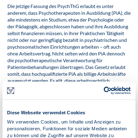
Die jetzige Fassung des PsychThG erlaubt es unter
anderem, dass Psychotherapeuten in Ausbildung (PiA), die
alle mindestens ein Studium, etwa der Psychologie oder
der Pädagogik, abgeschlossen haben und ihre Ausbildung
selbst finanzieren müssen, in ihrer Praktischen Tätigkeit
nicht oder nur geringfügig bezahlt in psychiatrischen und
psychosomatischen Einrichtungen arbeiten – oft auch
ohne Arbeitsvertrag. Nicht selten wird den PiA dennoch
die psychotherapeutische Verantwortung für
Patientenbehandlungen übertragen. Das Gesetz erlaubt
somit, dass hochqualifizierte PiA als billige Arbeitskräfte
ausgenutzt werden. Es gilt, diese arbeitsrechtlich
sittenwidrigen Ausbildungsbedingungen zu beenden und
die psychosoziale Versorgungsqualität in den
Krankenhäusern auf einen qualitativ angemessenen
Standard zu heben.
Diese Webseite verwendet Cookies
Zügige Fortsetzung des Reformprozesses
Wir verwenden Cookies, um Inhalte und Anzeigen zu
personalisieren, Funktionen für soziale Medien anbieten
Mit der Petition werden die Mitglieder des
zu können und die Zugriffe auf unsere Website zu
Gesundheitsausschusses des Bundestages dazu