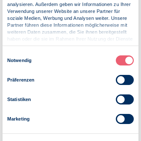
analysieren. Außerdem geben wir Informationen zu Ihrer
aufgefordert, sich aktuell sowie auch nach der
Verwendung unserer Website an unsere Partner für
Bundestagswahl für die Umsetzung der Reform des
soziale Medien, Werbung und Analysen weiter. Unsere
Psychotherapeutengesetzes (PsychThG) einzusetzen. Der
Partner führen diese Informationen möglicherweise mit
Reformprozess darf durch die Wahl nicht beendet werden.
weiteren Daten zusammen, die Sie ihnen bereitgestellt
haben oder die sie im Rahmen Ihrer Nutzung der Dienste
Katharina van Bronswijk
gesammelt haben.
Veröffentlicht am:
Impressum
|
Datenschutz
Einwilligungsauswahl
04.07.2017
Notwendig
Kategorien:
SK VPP
Präferenzen
Psychotherapie-Ausbildung
Statistiken
Marketing
Zur Übersicht