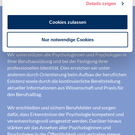
Details zeigen
Cookies zulassen
Nur notwendige Cookies
Wir unterstützen alle Psychologinnen und Psychologen in
ihrer Berufsausübung und bei der Festigung ihrer
professionellen Identität. Dies erreichen wir unter
anderem durch Orientierung beim Aufbau der beruflichen
Existenz sowie durch die kontinuierliche Bereitstellung
aktueller Informationen aus Wissenschaft und Praxis für
den Berufsalltag.
Wir erschließen und sichern Berufsfelder und sorgen
dafür, dass Erkenntnisse der Psychologie kompetent und
verantwortungsvoll umgesetzt werden. Darüber hinaus
stärken wir das Ansehen aller Psychologinnen und
Psychologen in der Öffentlichkeit und vertreten eigene