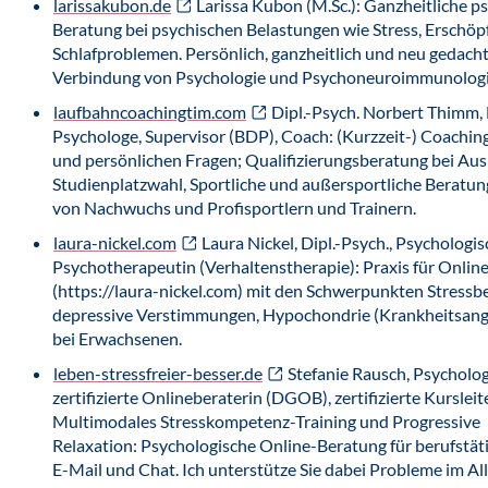
larissakubon.de
Larissa Kubon (M.Sc.): Ganzheitliche p
Beratung bei psychischen Belastungen wie Stress, Erschö
Schlafproblemen. Persönlich, ganzheitlich und neu gedacht
Verbindung von Psychologie und Psychoneuroimmunolog
laufbahncoachingtim.com
Dipl.-Psych. Norbert Thimm,
Psychologe, Supervisor (BDP), Coach: (Kurzzeit-) Coaching
und persönlichen Fragen; Qualifizierungsberatung bei Au
Studienplatzwahl, Sportliche und außersportliche Beratu
von Nachwuchs und Profisportlern und Trainern.
laura-nickel.com
Laura Nickel, Dipl.-Psych., Psychologi
Psychotherapeutin (Verhaltenstherapie): Praxis für Onlin
(https://laura-nickel.com) mit den Schwerpunkten Stressb
depressive Verstimmungen, Hypochondrie (Krankheitsang
bei Erwachsenen.
leben-stressfreier-besser.de
Stefanie Rausch, Psychologi
zertifizierte Onlineberaterin (DGOB), zertifizierte Kursleit
Multimodales Stresskompetenz-Training und Progressive
Relaxation: Psychologische Online-Beratung für berufstät
E-Mail und Chat. Ich unterstütze Sie dabei Probleme im All