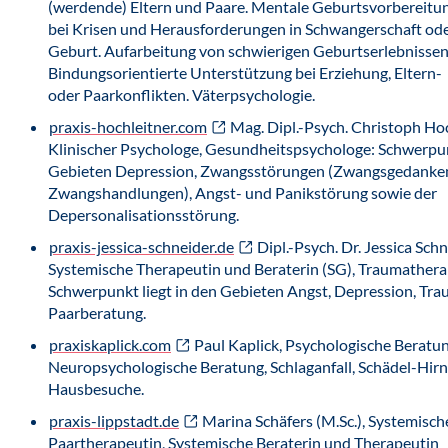
(werdende) Eltern und Paare. Mentale Geburtsvorbereitung
bei Krisen und Herausforderungen in Schwangerschaft ode
Geburt. Aufarbeitung von schwierigen Geburtserlebnissen
Bindungsorientierte Unterstützung bei Erziehung, Eltern-
oder Paarkonflikten. Väterpsychologie.
praxis-hochleitner.com
Mag. Dipl.-Psych. Christoph Hoc
Klinischer Psychologe, Gesundheitspsychologe: Schwerpunk
Gebieten Depression, Zwangsstörungen (Zwangsgedanke
Zwangshandlungen), Angst- und Panikstörung sowie der
Depersonalisationsstörung.
praxis-jessica-schneider.de
Dipl.-Psych. Dr. Jessica Schn
Systemische Therapeutin und Beraterin (SG), Traumatherap
Schwerpunkt liegt in den Gebieten Angst, Depression, Tra
Paarberatung.
praxiskaplick.com
Paul Kaplick, Psychologische Beratun
Neuropsychologische Beratung, Schlaganfall, Schädel-Hir
Hausbesuche.
praxis-lippstadt.de
Marina Schäfers (M.Sc.), Systemisch
Paartherapeutin, Systemische Beraterin und Therapeutin