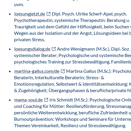
uvm.
loesungjetzt.de
Dipl. Psych. Ulrike Scherf-Apel, psych.
Psychotherapeutin, systemische Therapeutin: Beratung u. H
Traurigkeit und dem Gefühl der Hilflosigkeit, beim Suchen
Wegen aus der Isolation und der Angst, Lösungsideen bei 
privaten Stress.
loesungsdialog.de
Andre Wenigmann (M.Sc.), Dipl.-Soz. 
systemischer Berater; Psychologische und systemische Be
psychologisches Training zur Stressbewältigung, Familien
martina-gallus.com/de
Martina Gallus (M.Sc.): Psychol
Beraterin, Interkulturelle Beraterin; Stress- &
Emotionsregulation, Selbstwert & Identitätsentwicklung; K
& Zugehörigkeit; Übergangsphasen & berufliche/private N
mama-soul.de
Iris Schmidt (M.Sc.): Psychologische Onl
und Coaching für Mütter: Resilienzförderung, Stressmana
persönliche Weiterentwicklung, berufliche Zufriedenheit 
Burnoutprävention: Workshops und Seminare für Untern
Themen Vereinbarkeit, Resilienz und Stressbewältigung.