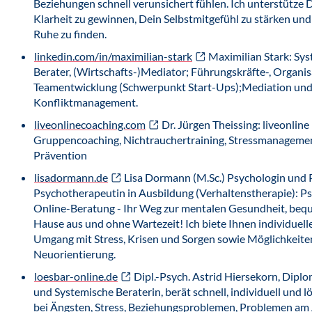
Beziehungen schnell verunsichert fühlen. Ich unterstütze 
Klarheit zu gewinnen, Dein Selbstmitgefühl zu stärken un
Ruhe zu finden.
linkedin.com/in/maximilian-stark
Maximilian Stark: Sys
Berater, (Wirtschafts-)Mediator; Führungskräfte-, Organi
Teamentwicklung (Schwerpunkt Start-Ups);Mediation un
Konfliktmanagement.
liveonlinecoaching.com
Dr. Jürgen Theissing: liveonline
Gruppencoaching, Nichtrauchertraining, Stressmanageme
Prävention
lisadormann.de
Lisa Dormann (M.Sc.) Psychologin und 
Psychotherapeutin in Ausbildung (Verhaltenstherapie): P
Online-Beratung - Ihr Weg zur mentalen Gesundheit, beq
Hause aus und ohne Wartezeit! Ich biete Ihnen individuelle
Umgang mit Stress, Krisen und Sorgen sowie Möglichkeite
Neuorientierung.
loesbar-online.de
Dipl.-Psych. Astrid Hiersekorn, Dipl
und Systemische Beraterin, berät schnell, individuell und l
bei Ängsten, Stress, Beziehungsproblemen, Problemen am 