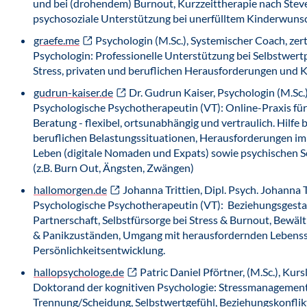
und bei (drohendem) Burnout, Kurzzeittherapie nach Steve
psychosoziale Unterstützung bei unerfülltem Kinderwuns
graefe.me
Psychologin (M.Sc.), Systemischer Coach, zert
Psychologin: Professionelle Unterstützung bei Selbstwer
Stress, privaten und beruflichen Herausforderungen und K
gudrun-kaiser.de
Dr. Gudrun Kaiser, Psychologin (M.Sc.
Psychologische Psychotherapeutin (VT): Online-Praxis fü
Beratung - flexibel, ortsunabhängig und vertraulich. Hilfe 
beruflichen Belastungssituationen, Herausforderungen im
Leben (digitale Nomaden und Expats) sowie psychischen S
(z.B. Burn Out, Ängsten, Zwängen)
hallomorgen.de
Johanna Trittien, Dipl. Psych. Johanna T
Psychologische Psychotherapeutin (VT): Beziehungsgesta
Partnerschaft, Selbstfürsorge bei Stress & Burnout, Bewäl
& Panikzuständen, Umgang mit herausfordernden Lebenss
Persönlichkeitsentwicklung.
hallopsychologe.de
Patric Daniel Pförtner, (M.Sc.), Kur
Doktorand der kognitiven Psychologie: Stressmanagement
Trennung/Scheidung, Selbstwertgefühl, Beziehungskonflik