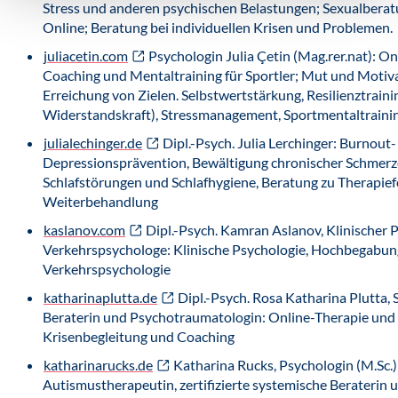
Stress und anderen psychischen Belastungen; Sexualbera
Online; Beratung bei individuellen Krisen und Problemen.
juliacetin.com
Psychologin Julia Çetin (Mag.rer.nat): On
Coaching und Mentaltraining für Sportler; Mut und Motiva
Erreichung von Zielen. Selbstwertstärkung, Resilienztraini
Widerstandskraft), Stressmanagement, Sportmentaltraini
julialechinger.de
Dipl.-Psych. Julia Lerchinger: Burnout
Depressionsprävention, Bewältigung chronischer Schmerz
Schlafstörungen und Schlafhygiene, Beratung zu Therapi
Weiterbehandlung
kaslanov.com
Dipl.-Psych. Kamran Aslanov, Klinischer 
Verkehrspsychologe: Klinische Psychologie, Hochbegabun
Verkehrspsychologie
katharinaplutta.de
Dipl.-Psych. Rosa Katharina Plutta,
Beraterin und Psychotraumatologin: Online-Therapie und
Krisenbegleitung und Coaching
katharinarucks.de
Katharina Rucks, Psychologin (M.Sc.): 
Autismustherapeutin, zertifizierte systemische Beraterin 