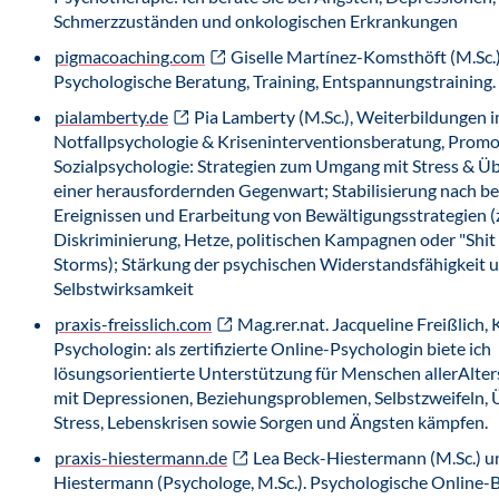
Schmerzzuständen und onkologischen Erkrankungen
pigmacoaching.com
Giselle Martínez-Komsthöft (M.Sc.)
Psychologische Beratung, Training, Entspannungstraining.
pialamberty.de
Pia Lamberty (M.Sc.), Weiterbildungen i
Notfallpsychologie & Kriseninterventionsberatung, Promo
Sozialpsychologie: Strategien zum Umgang mit Stress & Üb
einer herausfordernden Gegenwart; Stabilisierung nach b
Ereignissen und Erarbeitung von Bewältigungsstrategien (z
Diskriminierung, Hetze, politischen Kampagnen oder "Shit
Storms); Stärkung der psychischen Widerstandsfähigkeit 
Selbstwirksamkeit
praxis-freisslich.com
Mag.rer.nat. Jacqueline Freißlich, 
Psychologin: als zertifizierte Online-Psychologin biete ich
lösungsorientierte Unterstützung für Menschen allerAlter
mit Depressionen, Beziehungsproblemen, Selbstzweifeln, 
Stress, Lebenskrisen sowie Sorgen und Ängsten kämpfen.
praxis-hiestermann.de
Lea Beck-Hiestermann (M.Sc.) u
Hiestermann (Psychologe, M.Sc.). Psychologische Online-