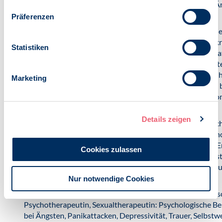
Regina Farias: Essstörung, Partnerschaft und Sexualität, 
Phobien, Zwänge.
Präferenzen
isabella-saul.de
Isabella Teresa Saul (M.Sc.): Psycholog
Klinische Psychologie und Entwicklungspsychologie), Akk
Statistiken
Ersthelfer Instruktorin, Systemische Therapeutin und Berate
(DGSF); Meine Leistungen: Psychologische Beratung, Sys
Beratung, MHFA Ersthelfer-Kurse für Psychische Gesundh
Marketing
Krisenintervention. Meine Schwerpunkte: Unterstützung be
auch beruflichen Herausforderungen (Themen: Depression,
Persönlichkeitsentwicklung)
Details zeigen
isabellehennig.de
Isabelle Hennig (M.Sc.): Psychologisc
Psychotherapeutin (Kognitive Verhaltenstherapie): Psych
Online-Beratung für Eltern von Kindern mit psychischen 
Cookies zulassen
(u.a. Angststörungen, Depression, Essstörungen, Zwangss
Unterstützung der Selbstfürsorge; Stärkung von Bewältig
im Umgang mit Stress.
Nur notwendige Cookies
jana-wunder.de
Psychologin Jana Wunder, Psychologis
Psychotherapeutin, Sexualtherapeutin: Psychologische B
bei Ängsten, Panikattacken, Depressivität, Trauer, Selbst