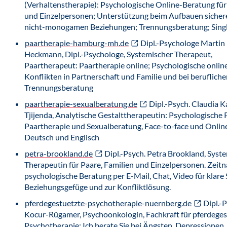
(Verhaltenstherapie): Psychologische Online-Beratung fü
und Einzelpersonen; Unterstützung beim Aufbauen sicher
nicht-monogamen Beziehungen; Trennungsberatung; Singl
paartherapie-hamburg-mh.de
Dipl.-Psychologe Martin
Heckmann, Dipl.-Psychologe, Systemischer Therapeut,
Paartherapeut: Paartherapie online; Psychologische onlin
Konflikten in Partnerschaft und Familie und bei berufliche
Trennungsberatung
paartherapie-sexualberatung.de
Dipl.-Psych. Claudia K
Tjijenda, Analytische Gestalttherapeutin: Psychologische P
Paartherapie und Sexualberatung, Face-to-face und Onlin
Deutsch und Englisch
petra-brookland.de
Dipl.-Psych. Petra Brookland, Syst
Therapeutin für Paare, Familien und Einzelpersonen. Zeit
psychologische Beratung per E-Mail, Chat, Video für klare 
Beziehungsgefüge und zur Konfliktlösung.
pferdegestuetzte-psychotherapie-nuernberg.de
Dipl.-
Kocur-Rügamer, Psychoonkologin, Fachkraft für pferdeges
Psychotherapie: Ich berate Sie bei Ängsten, Depressionen,