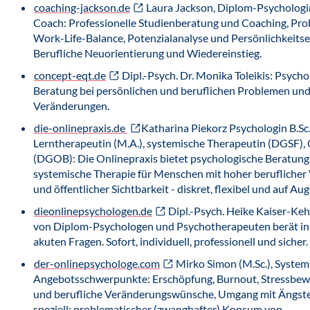
coaching-jackson.de
Laura Jackson, Diplom-Psychologi
Coach: Professionelle Studienberatung und Coaching, Pr
Work-Life-Balance, Potenzialanalyse und Persönlichkeits
Berufliche Neuorientierung und Wiedereinstieg.
concept-eqt.de
Dipl.-Psych. Dr. Monika Toleikis: Psych
Beratung bei persönlichen und beruflichen Problemen un
Veränderungen.
die-onlinepraxis.de
Katharina Piekorz Psychologin B.Sc.
Lerntherapeutin (M.A.), systemische Therapeutin (DGSF), 
(DGOB): Die Onlinepraxis bietet psychologische Beratung
systemische Therapie für Menschen mit hoher berufliche
und öffentlicher Sichtbarkeit - diskret, flexibel und auf A
dieonlinepsychologen.de
Dipl.-Psych. Heike Kaiser-Keh
von Diplom-Psychologen und Psychotherapeuten berät in 
akuten Fragen. Sofort, individuell, professionell und sicher.
der-onlinepsychologe.com
Mirko Simon (M.Sc.), Systemi
Angebotsschwerpunkte: Erschöpfung, Burnout, Stressbewä
und berufliche Veränderungswünsche, Umgang mit Ängste
speziell: problematischer (zwanghafter) Konsum von