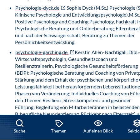
Psychologie-dyck.de
Sophie Dyck (M.Sc.) Psychologie 
Klinische Psychologie und Entwicklungspsychologie),M.Sc.
Positive Psychology and Coaching Psychology, Fachkraft i
Psychologische Beratung und Onlineberatung, Elternberat
und nach der Schwangerschaft, Beratung zu Themen der
Persönlichkeitsentwicklung.
psychologie-garching.de
Kerstin Allen-Nachtigall, Dipl.-
Wirtschaftspsychologin, Gesundheitscoach und
Resilienztrainerin, Psychologische Gesundheitsförderung
(BDP): Psychologische Beratung und Coaching von Privat
Stärkung und dem Erhalt der psychischen und körperliche
Leistungsfähigkeit bei herausfordernden Lebenssituationen
Phasen von Veränderung; Individuelles Coaching von Füh
den Themen Resilienz, Stresskompetenz und gesunder
Führung; Begleitung von Mitarbeiter:innen in belastenden
B. berufliche Neuorientierung, Rückkehr nach Elternzeit) 
Gesundheitsförderung; Psychologische Gefährdungsbeurte
ArbSchG) und Trainings.
Suche
Themen
Auf einen Blick
Sekti
psychologie-hessler.de
Pascal Heßler (M.Sc.), Psycholo