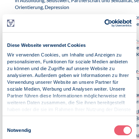
in Ausbildung, Selbstwert, Partnerschaft und Sexualität, se
Orientierung, Depression
instahelp.me/de/psychologen/758823950/mag-maier-plos
Mag. Christiane Maier-Plos: Ängste und Phobien, Zwänge,
Depressionen
instahelp.me/de/psychologen/459526673/mag-poisinger-
Diese Webseite verwendet Cookies
Mag. Elisabeth Poisinger: Ich biete als Klinische, Gesundhe
Arbeitspsychologin Unterstützung für die Themen Beruf, K
Wir verwenden Cookies, um Inhalte und Anzeigen zu
Familie an.
personalisieren, Funktionen für soziale Medien anbieten
zu können und die Zugriffe auf unsere Website zu
instahelp.me/de/psychologen/139758796/m-sc-lanzinger
analysieren. Außerdem geben wir Informationen zu Ihrer
Johannes Lanzinger (M.Sc.): Ängste und Phobien, Partner
Verwendung unserer Website an unsere Partner für
Sexualität
soziale Medien, Werbung und Analysen weiter. Unsere
instahelp.me/de/psychologen/469458067/mag-stoiber-la
Partner führen diese Informationen möglicherweise mit
Laura Stoiber: Partnerschaft und Sexualität, Beruf und Kar
weiteren Daten zusammen, die Sie ihnen bereitgestellt
haben oder die sie im Rahmen Ihrer Nutzung der Dienste
instahelp.me/de/psychologen/569677195/mag-dr-wallis
gesammelt haben.
annette/
Mag. Dr. Annette Wallisch-Tomasch: Familie, 
Impressum
|
Datenschutz
Einwilligungsauswahl
Karriere – finden Sie zurück zu sich selbst und Ihren Stärke
Notwendig
instahelp.me/de/psychologen/979206398/dr-farias-regin