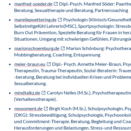
manfred-soeder.de
Dipl.-Psych. Manfred Söder: Paarth
Beratung, Sexualtherapie und Beratung, Partnercoaching
mareilepoettering.de
Psychologin (Klinisch/Gesundheit
Selbstmitgefühl Lehrerin(MSC), Sportpsychologin: Stress
Burn Out Prävention, Spezielle Beratung für Frauen in he
Situationen, Umgang mit schwierigen Gefühlen, Führungsk
marionschoemburg.de
Marion Schönburg: Psychothera
Mobbingberatung, Coaching, Entspannung
meier-braun.eu
Dipl.- Psych. Annette Meier-Braun, Ps
Therapeutin, Trauma-Therapeutin, Sozial-Beraterin: Traue
-beratung, Beratung bei individuellen Krisen und Problem
Sexualberatung.
mindtalkz.de
Carolyn Nelles (M.Sc.), Psychotherapeutin 
(Verhaltenstherapie).
moooment.de
Birgit Koch (M.Sc.), Schulpsychologin, P
(DKG): Stressbewältigung, Schulpsychologie, Psychoonkol
und Commitment-Therapie. Beratung, Begleitung und Coa
Herausforderungen und Belastungen. Stress-und Ressou