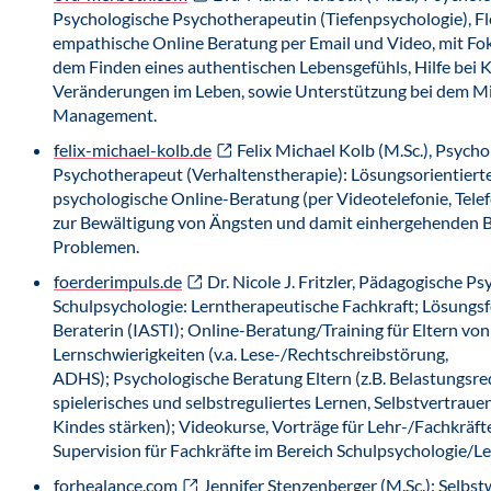
Psychologische Psychotherapeutin (Tiefenpsychologie), Fl
empathische Online Beratung per Email und Video, mit Fo
dem Finden eines authentischen Lebensgefühls, Hilfe bei 
Veränderungen im Leben, sowie Unterstützung bei dem M
Management.
felix-michael-kolb.de
Felix Michael Kolb (M.Sc.), Psycho
Psychotherapeut (Verhaltenstherapie): Lösungsorientiert
psychologische Online-Beratung (per Videotelefonie, Tele
zur Bewältigung von Ängsten und damit einhergehenden 
Problemen.
foerderimpuls.de
Dr. Nicole J. Fritzler, Pädagogische Ps
Schulpsychologie: Lerntherapeutische Fachkraft; Lösungsf
Beraterin (IASTI); Online-Beratung/Training für Eltern vo
Lernschwierigkeiten (v.a. Lese-/Rechtschreibstörung,
ADHS); Psychologische Beratung Eltern (z.B. Belastungsre
spielerisches und selbstreguliertes Lernen, Selbstvertraue
Kindes stärken); Videokurse, Vorträge für Lehr-/Fachkräft
Supervision für Fachkräfte im Bereich Schulpsychologie/Le
forhealance.com
Jennifer Stenzenberger (M.Sc.): Selbst