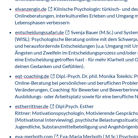
elvanzengin.de
Klinische Psychologin: türkisch- und de
Onlineberatungen, interkulturelles Erleben und Umgang m
Lebensphasen verbessern
entscheidungssafari.de
Svenja Bauer (M.Sc.) und System
(WISL): Psychologische Beratung online mit dem Schwerp
und herausfordernde Entscheidungen (u.a. Umgang mit Un
Ängsten und Zweifeln im Entscheidungsprozess und/oder
eine Entscheidung getroffen hast - für mehr Klarheit und 
deinen Gedanken und Gefühlen).
eqt-coaching.de
Dipl.-Psych. Dr. phil. Monika Toleikis: 
Online-Beratung bei persönlichen und beruflichen Probl
Veränderungen, Coaching für Bewerber und Bewerberinn
Ausbildungs- oder Arbeitsplatz sowie für eine berufliche 
estherrittner.de
Dipl.Psych. Esther
Rittner: Motivationspsychologin, Motivierende Gespräch
(Motivational Interviewing), psychische Belastungssituati
Jugendliche, Substanzmittelbeteiligung und Angehörigenb
eva-merboth.com
Eva-Maria Merboth ( M.Sc.) Psychol