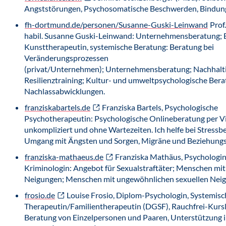
Angststörungen, Psychosomatische Beschwerden, Bindun
fh-dortmund.de/personen/Susanne-Guski-Leinwand
Prof.
habil. Susanne Guski-Leinwand: Unternehmensberatung; 
Kunsttherapeutin, systemische Beratung: Beratung bei
Veränderungsprozessen
(privat/Unternehmen); Unternehmensberatung; Nachhalti
Resilienztraining; Kultur- und umweltpsychologische Bera
Nachlassabwicklungen.
franziskabartels.de
Franziska Bartels, Psychologische
Psychotherapeutin: Psychologische Onlineberatung per V
unkompliziert und ohne Wartezeiten. Ich helfe bei Stressb
Umgang mit Ängsten und Sorgen, Migräne und Beziehung
franziska-mathaeus.de
Franziska Mathäus, Psychologin
Kriminologin: Angebot für Sexualstraftäter; Menschen mi
Neigungen; Menschen mit ungewöhnlichen sexuellen Nei
frosio.de
Louise Frosio, Diplom-Psychologin, Systemisc
Therapeutin/Familientherapeutin (DGSF), Rauchfrei-Kursle
Beratung von Einzelpersonen und Paaren, Unterstützung 