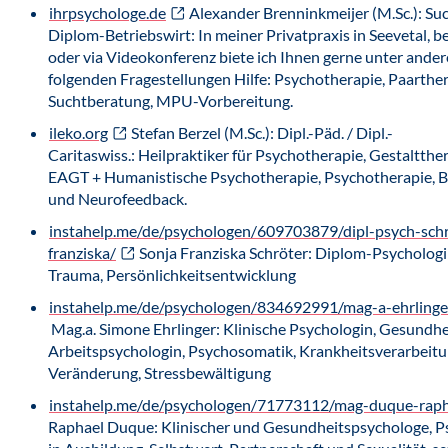
ihrpsychologe.de
Alexander Brenninkmeijer (M.Sc.): Su
Diplom-Betriebswirt: In meiner Privatpraxis in Seevetal, b
oder via Videokonferenz biete ich Ihnen gerne unter ande
folgenden Fragestellungen Hilfe: Psychotherapie, Paarther
Suchtberatung, MPU-Vorbereitung.
ileko.org
Stefan Berzel (M.Sc.): Dipl.-Päd. / Dipl.-
Caritaswiss.: Heilpraktiker für Psychotherapie, Gestaltt
EAGT + Humanistische Psychotherapie, Psychotherapie, B
und Neurofeedback.
instahelp.me/de/psychologen/609703879/dipl-psych-schr
franziska/
Sonja Franziska Schröter: Diplom-Psychologi
Trauma, Persönlichkeitsentwicklung
instahelp.me/de/psychologen/834692991/mag-a-ehrlinge
Mag.a. Simone Ehrlinger: Klinische Psychologin, Gesundhe
Arbeitspsychologin, Psychosomatik, Krankheitsverarbeitu
Veränderung, Stressbewältigung
instahelp.me/de/psychologen/71773112/mag-duque-raph
Raphael Duque: Klinischer und Gesundheitspsychologe, 