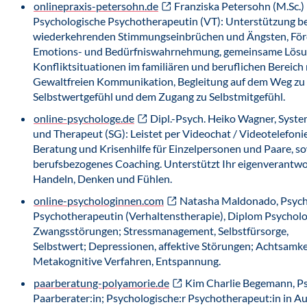
onlinepraxis-petersohn.de
Franziska Petersohn (M.Sc.)
Psychologische Psychotherapeutin (VT): Unterstützung be
wiederkehrenden Stimmungseinbrüchen und Ängsten, För
Emotions- und Bedürfniswahrnehmung, gemeinsame Lösu
Konfliktsituationen im familiären und beruflichen Bereich 
Gewaltfreien Kommunikation, Begleitung auf dem Weg zu 
Selbstwertgefühl und dem Zugang zu Selbstmitgefühl.
online-psychologe.de
Dipl.-Psych. Heiko Wagner, Syste
und Therapeut (SG): Leistet per Videochat / Videotelefoni
Beratung und Krisenhilfe für Einzelpersonen und Paare, s
berufsbezogenes Coaching. Unterstützt Ihr eigenverantwo
Handeln, Denken und Fühlen.
online-psychologinnen.com
Natasha Maldonado, Psych
Psychotherapeutin (Verhaltenstherapie), Diplom Psycholo
Zwangsstörungen; Stressmanagement, Selbstfürsorge,
Selbstwert; Depressionen, affektive Störungen; Achtsamke
Metakognitive Verfahren, Entspannung.
paarberatung-polyamorie.de
Kim Charlie Begemann, Ps
Paarberater:in; Psychologische:r Psychotherapeut:in in A