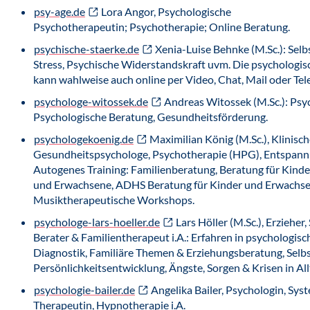
psy-age.de
Lora Angor, Psychologische
Psychotherapeutin; Psychotherapie; Online Beratung.
psychische-staerke.de
Xenia-Luise Behnke (M.Sc.): Selb
Stress, Psychische Widerstandskraft uvm. Die psychologi
kann wahlweise auch online per Video, Chat, Mail oder Tele
psychologe-witossek.de
Andreas Witossek (M.Sc.): Psy
Psychologische Beratung, Gesundheitsförderung.
psychologekoenig.de
Maximilian König (M.Sc.), Klinisc
Gesundheitspsychologe, Psychotherapie (HPG), Entspannu
Autogenes Training: Familienberatung, Beratung für Kinde
und Erwachsene, ADHS Beratung für Kinder und Erwachse
Musiktherapeutische Workshops.
psychologe-lars-hoeller.de
Lars Höller (M.Sc.), Erzieher
Berater & Familientherapeut i.A.: Erfahren in psychologisc
Diagnostik, Familiäre Themen & Erziehungsberatung, Selb
Persönlichkeitsentwicklung, Ängste, Sorgen & Krisen in All
psychologie-bailer.de
Angelika Bailer, Psychologin, Sys
Therapeutin, Hypnotherapie i.A.