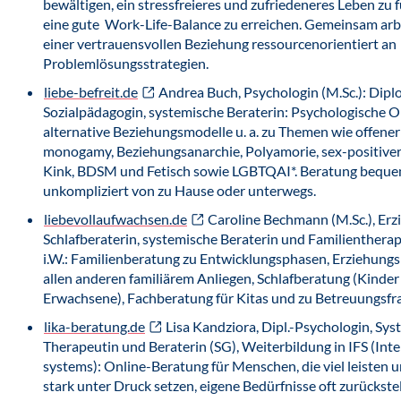
bewältigen, ein stressfreieres und zufriedeneres Leben zu
eine gute Work-Life-Balance zu erreichen. Gemeinsam arbe
einer vertrauensvollen Beziehung ressourcenorientiert an
Problemlösungsstrategien.
liebe-befreit.de
Andrea Buch, Psychologin (M.Sc.): Dipl
Sozialpädagogin, systemische Beraterin: Psychologische On
alternative Beziehungsmodelle u. a. zu Themen wie offene
monogamy, Beziehungsanarchie, Polyamorie, sex-positiver
Kink, BDSM und Fetisch sowie LGBTQAI*. Beratung bequ
unkompliziert von zu Hause oder unterwegs.
liebevollaufwachsen.de
Caroline Bechmann (M.Sc.), Erzi
Schlafberaterin, systemische Beraterin und Familienthera
i.W.: Familienberatung zu Entwicklungsphasen, Erziehungs
allen anderen familiärem Anliegen, Schlafberatung (Kinder
Erwachsene), Fachberatung für Kitas und zu Betreuungsfr
lika-beratung.de
Lisa Kandziora, Dipl.-Psychologin, Sys
Therapeutin und Beraterin (SG), Weiterbildung in IFS (Inte
systems): Online-Beratung für Menschen, die viel leisten u
stark unter Druck setzen, eigene Bedürfnisse oft zurückstel