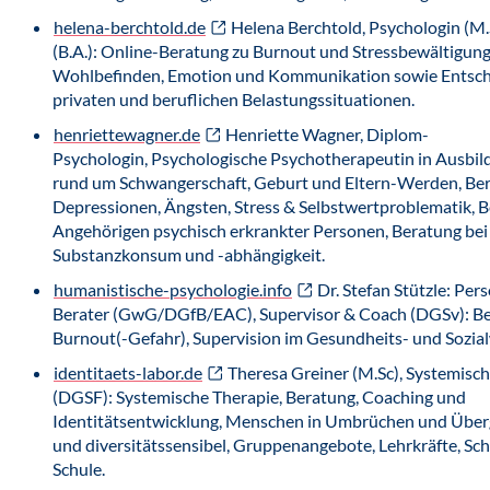
helena-berchtold.de
Helena Berchtold, Psychologin (M.
(B.A.): Online-Beratung zu Burnout und Stressbewältigung
Wohlbefinden, Emotion und Kommunikation sowie Entsche
privaten und beruflichen Belastungssituationen.
henriettewagner.de
Henriette Wagner, Diplom-
Psychologin, Psychologische Psychotherapeutin in Ausbi
rund um Schwangerschaft, Geburt und Eltern-Werden, Ber
Depressionen, Ängsten, Stress & Selbstwertproblematik, 
Angehörigen psychisch erkrankter Personen, Beratung bei
Substanzkonsum und -abhängigkeit.
humanistische-psychologie.info
Dr. Stefan Stützle: Per
Berater (GwG/DGfB/EAC), Supervisor & Coach (DGSv): Be
Burnout(-Gefahr), Supervision im Gesundheits- und Sozia
identitaets-labor.de
Theresa Greiner (M.Sc), Systemisc
(DGSF): Systemische Therapie, Beratung, Coaching und
Identitätsentwicklung, Menschen in Umbrüchen und Über
und diversitätssensibel, Gruppenangebote, Lehrkräfte, Sch
Schule.