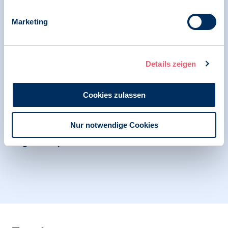
Marketing
07.05.2026
Online | BDP-S
Insight Into: Rechtspsychologie
Details zeigen
Cookies zulassen
04.04.2026
BDP-S
Nur notwendige Cookies
Orgawahl April 2026