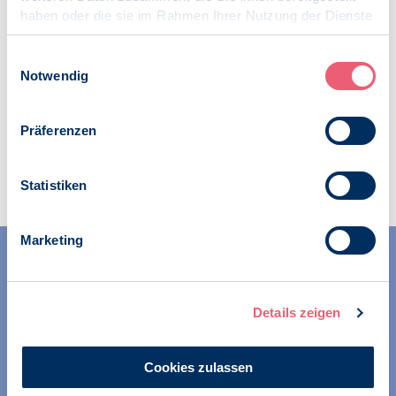
Kategorien:
haben oder die sie im Rahmen Ihrer Nutzung der Dienste
News
gesammelt haben.
BDP-S
Impressum
|
Datenschutz
Einwilligungsauswahl
Notwendig
Präferenzen
Zur Übersicht
Statistiken
Marketing
Details zeigen
Cookies zulassen
Wir unterstützen alle Psychologinnen und Psychologen in
ihrer Berufsausübung und bei der Festigung ihrer