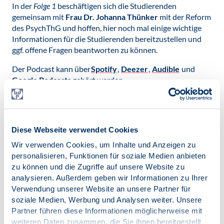
In der
Folge 1
beschäftigen sich die Studierenden
gemeinsam mit
Frau Dr. Johanna Thünker
mit der Reform
des PsychThG und hoffen, hier noch mal einige wichtige
Informationen für die Studierenden bereitzustellen und
ggf. offene Fragen beantworten zu können.
Der Podcast kann über
Spotify
,
Deezer
,
Audible
und
Google Podcasts
gehört werden.
Anregungen, Kritik oder Interviewinteressierte
Psycholog*innen können sich gerne direkt an die AG
Podcast wenden und sie per
Mail
kontaktieren.
Diese Webseite verwendet Cookies
Studierende im BDP, die gerne bei der Arbeitsgruppe
Wir verwenden Cookies, um Inhalte und Anzeigen zu
mitarbeiten möchten, können sich gerne bei dem
personalisieren, Funktionen für soziale Medien anbieten
Onboardingteam
der Studierenden im BDP wenden.
zu können und die Zugriffe auf unsere Website zu
analysieren. Außerdem geben wir Informationen zu Ihrer
Wir wünschen allen ganz viel Spaß beim Reinhören!
Verwendung unserer Website an unsere Partner für
Veröffentlicht am:
soziale Medien, Werbung und Analysen weiter. Unsere
29.03.2023
Partner führen diese Informationen möglicherweise mit
weiteren Daten zusammen, die Sie ihnen bereitgestellt