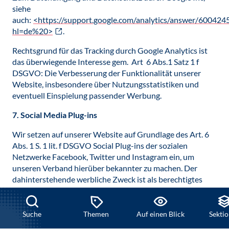
siehe
auch:
<https://support.google.com/analytics/answer/600424
hl=de%20>
.
Rechtsgrund für das Tracking durch Google Analytics ist
das überwiegende Interesse gem. Art 6 Abs.1 Satz 1 f
DSGVO: Die Verbesserung der Funktionalität unserer
Website, insbesondere über Nutzungsstatistiken und
eventuell Einspielung passender Werbung.
7. Social Media Plug-ins
Wir setzen auf unserer Website auf Grundlage des Art. 6
Abs. 1 S. 1 lit. f DSGVO Social Plug-ins der sozialen
Netzwerke Facebook, Twitter und Instagram ein, um
unseren Verband hierüber bekannter zu machen. Der
dahinterstehende werbliche Zweck ist als berechtigtes
Interesse im Sinne der DSGVO anzusehen. Die
Verantwortung für den datenschutzkonformen Betrieb ist
durch deren jeweiligen Anbieter zu gewährleisten. Die
Suche
Themen
Auf einen Blick
Sekti
Einbindung dieser Plug-ins durch uns erfolgt im Wege der