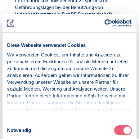
Informationstechnik benennt 21 spezifische
Gefährdungslagen bei der Benutzung von
Videokonferenztools. Der BDP achtet deshalb
besonders darauf, dass die verwendeten
Videokonferenztools die Gewährleistung höherer
Datenschutzansprüchen zu erfüllen scheinen.
Eine Speicherung insbesondere des
Diese Webseite verwendet Cookies
Video-/Audiostreams geschieht nur ausnahmsweise –
und dann unter ausdrücklicher rechtzeitiger
Wir verwenden Cookies, um Inhalte und Anzeigen zu
Ankündigung vor oder spätestens bei Vertragsschluss.
personalisieren, Funktionen für soziale Medien anbieten
Werden personenbezogenen Daten zum Zwecke
zu können und die Zugriffe auf unsere Website zu
nachfolgender Nutzung aufgezeichnet, erfolgt eine
analysieren. Außerdem geben wir Informationen zu Ihrer
gesonderte Datenschutzerklärung über, Art, Dauer,
Verwendung unserer Website an unsere Partner für
Bearbeitung und Zwecke einer solchen Aufzeichnung.
soziale Medien, Werbung und Analysen weiter. Unsere
Eine automatisierte Entscheidungsfindung i.S.d. Art. 22
Partner führen diese Informationen möglicherweise mit
DSGVO kommt nicht zum Einsatz.
weiteren Daten zusammen, die Sie ihnen bereitgestellt
haben oder die sie im Rahmen Ihrer Nutzung der Dienste
gesammelt haben.
Zweck der Verarbeitung
Impressum
|
Datenschutz
Einwilligungsauswahl
Die Nutzung solcher Tools dient vorwiegend als Ersatz
Notwendig
für echte Versammlungen und Veranstaltungen an