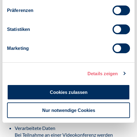
einem Ort, zur Vermeidung von Risiken, Kosten und
Anfahrtswegen. Die Datenverarbeitung erfolgt
Präferenzen
hauptsächlich aus technischen Gründen und dient der
stabilen und datengeschützten Durchführung via
Internet. Die Video Konferenzsysteme werden
Statistiken
technisch vom jeweiligen Anbieter zur Verfügung
gestellt. Die Regelungen des jeweiligen Anbieters zur
Nutzung bleiben unberührt. Insbesondere werden
Marketing
personenbezogene Daten auch zur Authentifizierung
bzw. zur Vermeidung unberechtigter Teilnahme
benötigt.
Details zeigen
Verantwortliche Stelle
Verantwortliche Stelle für die Datenverarbeitung, die
Cookies zulassen
im unmittelbaren Zusammenhang mit der
Durchführung von Online-Webinare stehen, ist der
Nur notwendige Cookies
BDP.
Verarbeitete Daten
Bei Teilnahme an einer Videokonferenz werden