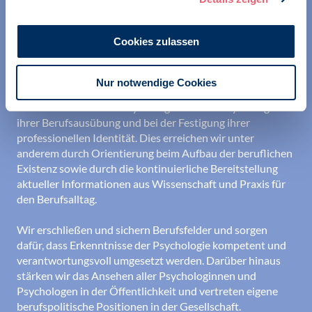
Cookies zulassen
Nur notwendige Cookies
Wir unterstützen alle Psychologinnen und Psychologen in
ihrer Berufsausübung und bei der Festigung ihrer
professionellen Identität. Dies erreichen wir unter
anderem durch Orientierung beim Aufbau der beruflichen
Existenz sowie durch die kontinuierliche Bereitstellung
aktueller Informationen aus Wissenschaft und Praxis für
den Berufsalltag.
Wir erschließen und sichern Berufsfelder und sorgen
dafür, dass Erkenntnisse der Psychologie kompetent und
verantwortungsvoll umgesetzt werden. Darüber hinaus
stärken wir das Ansehen aller Psychologinnen und
Psychologen in der Öffentlichkeit und vertreten eigene
berufspolitische Positionen in der Gesellschaft.