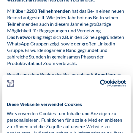
Mit
über 2200 Teilnehmenden
hat das Be-in einen neuen
Rekord aufgestellt. Wie jedes Jahr bot das Be-in seinen
Teilnehmenden auch in diesem Jahr eine großartige
Möglichkeit für Begegnungen und Vernetzung.
Das
Networking
zeigt sich z.B. in den 52 neu gegründeten
WhatsApp Gruppen zeigt, sowie der großen LinkedIn
Gruppe. Es wurde sogar eine Band gegründet und
zahlreiche Stunden in gemeinsamen Phasen der
Produktivität auf Zoom verbracht.
Bereits vor dem Beginn des Be-ins gab es 5
Appetizer
zu
unterschiedlichen Themen. Die Teilnehmenden dürfen sich
aber noch auf weitere
Events
zu den Themen
Marktforschung
, Wie gestalte ich meine
Berufstätigkeit
,
Marketing
am Beginn der Selbstständigkeit,
Diese Webseite verwendet Cookies
Verfahrensvielfalt
und einen Workshop zum Thema
von
der Theorie zur Praxis
, freuen.
Wir verwenden Cookies, um Inhalte und Anzeigen zu
personalisieren, Funktionen für soziale Medien anbieten
Das Be-in hat den Teilnehmenden erneut
Motivation,
zu können und die Zugriffe auf unsere Website zu
Inspiration, Perspektiven
und
Selbstbewusstsein
im