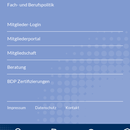
Fach- und Berufspolitik
Mitglieder-Login
Mitgliederportal
Mitgliedschaft
Beratung
BDP Zertifizierungen
Impressum
Datenschutz
Kontakt