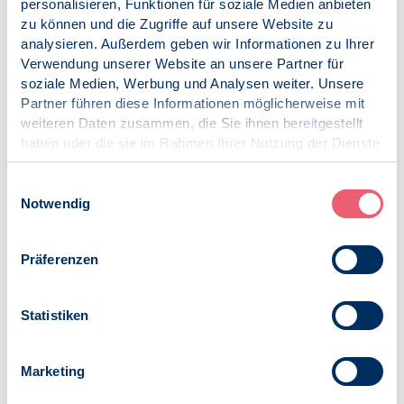
personalisieren, Funktionen für soziale Medien anbieten
Anmeldung via Edudip:
zu können und die Zugriffe auf unsere Website zu
https://www.bdp-
analysieren. Außerdem geben wir Informationen zu Ihrer
verband.de/termine/detailansicht/2026/05/26_19.00/bdsm-
Verwendung unserer Website an unsere Partner für
und-psychotherapie-spotlight
soziale Medien, Werbung und Analysen weiter. Unsere
Wenn ihr Interesse habt, dann schaut doch gerne
Partner führen diese Informationen möglicherweise mit
vorbei ❤️
weiteren Daten zusammen, die Sie ihnen bereitgestellt
haben oder die sie im Rahmen Ihrer Nutzung der Dienste
Die Teilnahme ist
kostenlos
und auch
für nicht-Mitglieder
gesammelt haben.
möglich
!
Impressum
|
Datenschutz
Einwilligungsauswahl
Notwendig
Veröffentlicht am:
09.05.2026
Präferenzen
Kategorien:
Online
LG Rheinland Pfalz
Statistiken
Marketing