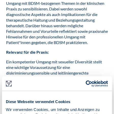
Umgang mit BDSM-bezogenen Themen in der klinischen
Praxis zu sensibilisieren. Dabei werden sowohl
diagnostische Aspekte als auch Implikationen für die
therapeutische Haltung und Beziehungsgestaltung
behandelt. Darüber hinaus werden mögliche
Fehlannahmen und Vorurteile reflektiert sowie praxisnahe
Hinweise für den professionellen Umgang mit
Patient*innen gegeben, die BDSM praktizieren.
Relevanz für die Praxis:
Ein kompetenter Umgang mit sexueller Diversität stellt
eine wichtige Voraussetzung für eine
diskriminierungssensible und leitliniengerechte
Versorgung dar. Der Vortrag unterstützt Therapeut*innen
dabei, Unsicherheiten abzubauen und ihre
Handlungssicherheit im klinischen Alltag zu erhöhen.
Termin: 26.05.2026
Diese Webseite verwendet Cookies
Uhrzeit: 19:00
Wir verwenden Cookies, um Inhalte und Anzeigen zu
Format: Online