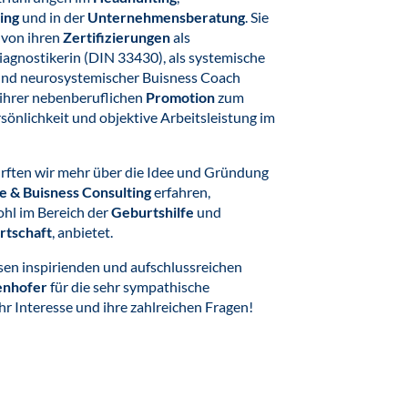
ing
und in der
Unternehmensberatung
. Sie
 von ihren
Zertifizierungen
als
agnostikerin (DIN 33430), als systemische
 und neurosystemischer Buisness Coach
ihrer nebenberuflichen
Promotion
zum
önlichkeit und objektive Arbeitsleistung im
rften wir mehr über die Idee und Gründung
 & Buisness Consulting
erfahren,
ohl im Bereich der
Geburtshilfe
und
rtschaft
,
anbietet.
sen inspirienden und aufschlussreichen
enhofer
für die sehr sympathische
hr Interesse und ihre zahlreichen Fragen!