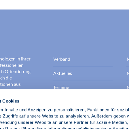
hologen in ihrer
Verband
M
fessionellen
rch Orientierung
Aktuelles
M
ch die
ationen aus
Termine
M
t Cookies
Presse
B
rgen dafür, dass
erantwortungsvoll
 Inhalte und Anzeigen zu personalisieren, Funktionen für sozia
Berufsethik
B
das Ansehen aller
e Zugriffe auf unsere Website zu analysieren. Außerdem geben w
ichkeit und
rwendung unserer Website an unsere Partner für soziale Medien
der Gesellschaft.
re Partner führen diese Informationen möglicherweise mit weite