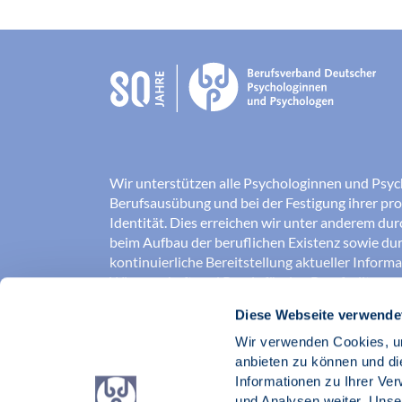
Wir unterstützen alle Psychologinnen und Psyc
Berufsausübung und bei der Festigung ihrer pro
Identität. Dies erreichen wir unter anderem du
beim Aufbau der beruflichen Existenz sowie dur
kontinuierliche Bereitstellung aktueller Inform
Wissenschaft und Praxis für den Berufsalltag.
Diese Webseite verwende
Wir erschließen und sichern Berufsfelder und so
Erkenntnisse der Psychologie kompetent und v
Wir verwenden Cookies, um
umgesetzt werden. Darüber hinaus stärken wir 
anbieten zu können und di
Psychologinnen und Psychologen in der Öffentl
Informationen zu Ihrer Ve
vertreten eigene berufspolitische Positionen in 
und Analysen weiter. Unse