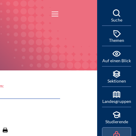
Suche
Themen
Auf einen Blick
Sektionen
am:
Landesgruppen
Studierende