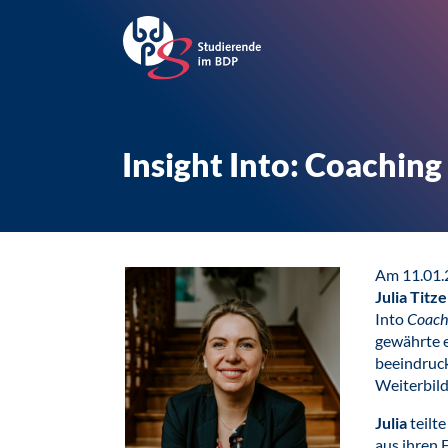
Insight Into: Coaching
Am 11.01.
Julia Titze
Into
Coach
gewährte e
beeindruck
Weiterbild
Julia
teilt
aus ihren 