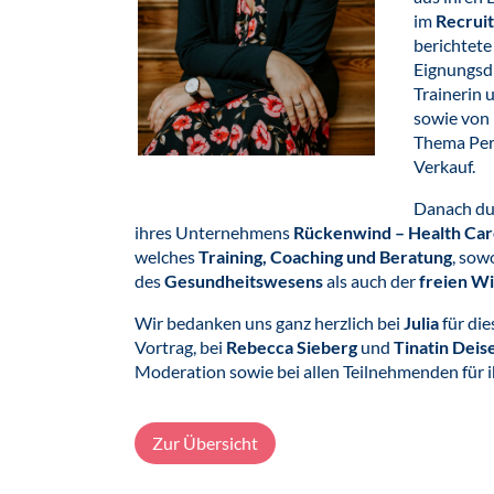
im
Recruit
berichtete
Eignungsdi
Trainerin
sowie von 
Thema Pers
Verkauf.
Danach du
ihres Unternehmens
Rückenwind – Health Care
welches
Training, Coaching und Beratung
, sow
des
Gesundheitswesens
als auch der
freien Wi
Wir bedanken uns ganz herzlich bei
Julia
für die
Vortrag, bei
Rebecca Sieberg
und
Tinatin Deis
Moderation sowie bei allen Teilnehmenden für i
Zur Übersicht