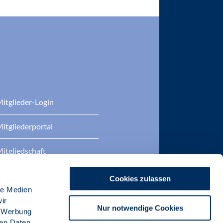
itglieder-Login
itgliederportal
itgliedschaft
eratung
Cookies zulassen
le Medien
DP Zertifizierungen
ir
Nur notwendige Cookies
, Werbung
ren Daten