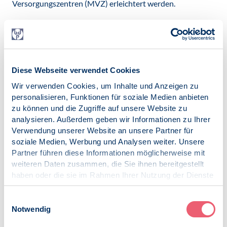
Versorgungszentren (MVZ) erleichtert werden.
Schnellere Versorgung mit Hilfsmitteln:
Menschen mit
Behinderung sollen durch eine Beschleunigung des
Bewilligungsverfahrens für Hilfsmittelversorgung besser
unterstützt und so ihre Teilhabe verbessert sowie Begleit-
und Folgeerkrankungen vermieden werden, dies gilt
Diese Webseite verwendet Cookies
jedoch nur für Menschen mit Behinderung, die in
Wir verwenden Cookies, um Inhalte und Anzeigen zu
entsprechenden Zentren versorgt werden.
personalisieren, Funktionen für soziale Medien anbieten
zu können und die Zugriffe auf unsere Website zu
Mehr Studienplätze:
Da in den nächsten Jahren viele
analysieren. Außerdem geben wir Informationen zu Ihrer
Ärzt:innen in den Ruhestand gehen werden (geschätzt ca.
Verwendung unserer Website an unsere Partner für
140.000 Personen bis Ende der 2030er) und die jüngere
soziale Medien, Werbung und Analysen weiter. Unsere
Generation „an flexiblen und familienfreundlichen
Partner führen diese Informationen möglicherweise mit
Arbeitszeitmodellen“ interessiert sei, müsse die Anzahl der
weiteren Daten zusammen, die Sie ihnen bereitgestellt
Studienplätze für Humanmedizin deutlich erhöht werden.
haben oder die sie im Rahmen Ihrer Nutzung der Dienste
Stärkung der Gesundheitskompetenz:
Es soll mehr
gesammelt haben.
Transparenz hinsichtlich der Servicequalität von Kranken-
Impressum
|
Datenschutz
Einwilligungsauswahl
und Pflegekassen geschaffen werden, da gesetzlich
Notwendig
Versicherte oftmals auf eine fachkundige,