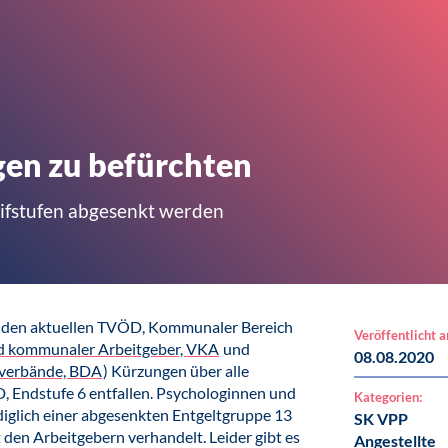
en zu befürchten
ifstufen abgesenkt werden
r den aktuellen TVÖD, Kommunaler Bereich
Veröffentlicht 
d kommunaler Arbeitgeber, VKA
und
08.08.2020
rverbände, BDA
) Kürzungen über alle
, Endstufe 6 entfallen. Psychologinnen und
Kategorien:
diglich einer abgesenkten Entgeltgruppe 13
SK VPP
 den Arbeitgebern verhandelt. Leider gibt es
Angestellte