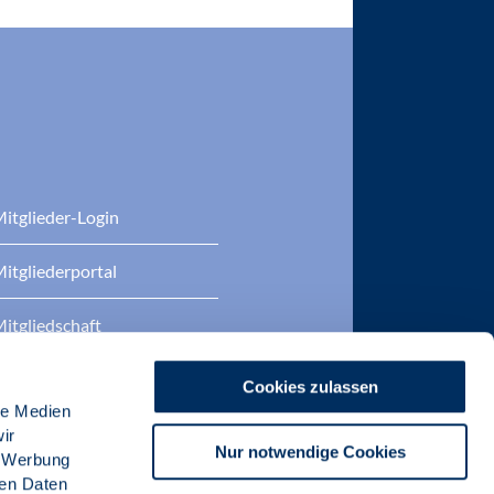
itglieder-Login
itgliederportal
itgliedschaft
eratung
Cookies zulassen
le Medien
DP Zertifizierungen
ir
Nur notwendige Cookies
, Werbung
ren Daten