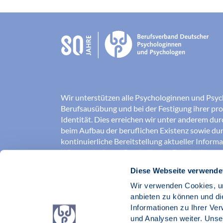
Wir unterstützen alle Psychologinnen und Psyc
Berufsausübung und bei der Festigung ihrer pro
Identität. Dies erreichen wir unter anderem du
beim Aufbau der beruflichen Existenz sowie dur
kontinuierliche Bereitstellung aktueller Inform
Wissenschaft und Praxis für den Berufsalltag.
Diese Webseite verwende
Wir erschließen und sichern Berufsfelder und so
Erkenntnisse der Psychologie kompetent und v
Wir verwenden Cookies, um
umgesetzt werden. Darüber hinaus stärken wir 
anbieten zu können und di
Psychologinnen und Psychologen in der Öffentl
Informationen zu Ihrer Ve
vertreten eigene berufspolitische Positionen in 
und Analysen weiter. Unse