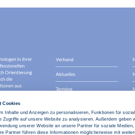
hologen in ihrer
Verband
M
fessionellen
rch Orientierung
Aktuelles
M
ch die
ationen aus
Termine
M
t Cookies
Presse
B
rgen dafür, dass
erantwortungsvoll
 Inhalte und Anzeigen zu personalisieren, Funktionen für sozia
Berufsethik
B
das Ansehen aller
e Zugriffe auf unsere Website zu analysieren. Außerdem geben w
ichkeit und
rwendung unserer Website an unsere Partner für soziale Medien
der Gesellschaft.
re Partner führen diese Informationen möglicherweise mit weite
Fach- und Berufspolitik