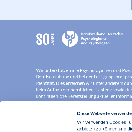
Wir unterstützen alle Psychologinnen und Psyc
Berufsausübung und bei der Festigung ihrer pro
Identität. Dies erreichen wir unter anderem du
beim Aufbau der beruflichen Existenz sowie dur
kontinuierliche Bereitstellung aktueller Inform
Wissenschaft und Praxis für den Berufsalltag.
Diese Webseite verwende
Wir erschließen und sichern Berufsfelder und so
Erkenntnisse der Psychologie kompetent und v
Wir verwenden Cookies, um
umgesetzt werden. Darüber hinaus stärken wir 
anbieten zu können und di