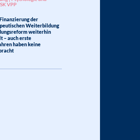
 SK VPP
Finanzierung der
peutischen Weiterbildung
ldungsreform weiterhin
lt – auch erste
ahren haben keine
bracht