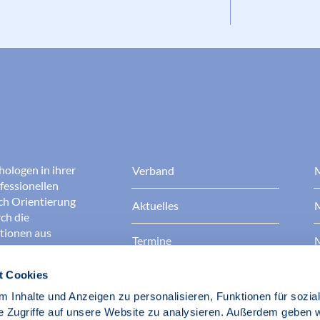
hologen in ihrer
Verband
M
fessionellen
rch Orientierung
Aktuelles
M
ch die
ationen aus
Termine
M
t Cookies
Presse
B
rgen dafür, dass
erantwortungsvoll
 Inhalte und Anzeigen zu personalisieren, Funktionen für sozia
Berufsethik
B
das Ansehen aller
e Zugriffe auf unsere Website zu analysieren. Außerdem geben w