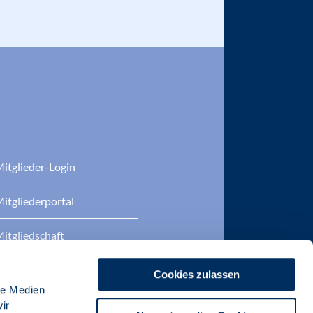
itglieder-Login
itgliederportal
itgliedschaft
eratung
Cookies zulassen
le Medien
DP Zertifizierungen
ir