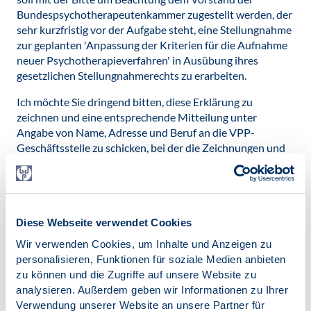
Bundespsychotherapeutenkammer zugestellt werden, der
sehr kurzfristig vor der Aufgabe steht, eine Stellungnahme
zur geplanten 'Anpassung der Kriterien für die Aufnahme
neuer Psychotherapieverfahren' in Ausübung ihres
gesetzlichen Stellungnahmerechts zu erarbeiten.
Ich möchte Sie dringend bitten, diese Erklärung zu
zeichnen und eine entsprechende Mitteilung unter
Angabe von Name, Adresse und Beruf an die VPP-
Geschäftsstelle zu schicken, bei der die Zeichnungen und
Unterschriften zusammenlaufen. Das sollte bis zum 23.3.
geschehen sein, damit sie dem Vorstand der
Bundespsychotherapeutenkammer beim Arbeitstreffen
mit Vertretern des Gesprächskreises II vorgelegt werden
Diese Webseite verwendet Cookies
können.
Wir verwenden Cookies, um Inhalte und Anzeigen zu
Für KollegInnen, die diese Frist nicht einhalten können, ist
personalisieren, Funktionen für soziale Medien anbieten
auch eine spätere Zeichnung noch sinnvoll, um den breiten
zu können und die Zugriffe auf unsere Website zu
Widerstand der Kollegenschaft gegen diese Absichten des
analysieren. Außerdem geben wir Informationen zu Ihrer
G-BA zu dokumentieren. Bitte werben Sie auch im Kreis
Verwendung unserer Website an unsere Partner für