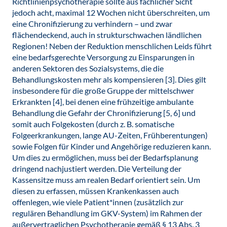
Richtlinienpsychotherapie sollte aus fachlicher Sicht
jedoch acht, maximal 12 Wochen nicht überschreiten, um
eine Chronifizierung zu verhindern – und zwar
flächendeckend, auch in strukturschwachen ländlichen
Regionen! Neben der Reduktion menschlichen Leids führt
eine bedarfsgerechte Versorgung zu Einsparungen in
anderen Sektoren des Sozialsystems, die die
Behandlungskosten mehr als kompensieren [3]. Dies gilt
insbesondere für die große Gruppe der mittelschwer
Erkrankten [4], bei denen eine frühzeitige ambulante
Behandlung die Gefahr der Chronifizierung [5, 6] und
somit auch Folgekosten (durch z. B. somatische
Folgeerkrankungen, lange AU-Zeiten, Frühberentungen)
sowie Folgen für Kinder und Angehörige reduzieren kann.
Um dies zu ermöglichen, muss bei der Bedarfsplanung
dringend nachjustiert werden. Die Verteilung der
Kassensitze muss am realen Bedarf orientiert sein. Um
diesen zu erfassen, müssen Krankenkassen auch
offenlegen, wie viele Patient*innen (zusätzlich zur
regulären Behandlung im GKV-System) im Rahmen der
außervertraglichen Psychotherapie gemäß § 13 Abs. 3