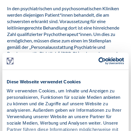
In den psychiatrischen und psychosomatischen Kliniken
werden diejenigen Patient*innen behandelt, die am
schwersten erkrankt sind. Voraussetzung für eine
leitliniengerechte Behandlung dort ist eine hinreichende
Zahl qualifizierter Psychotherapeut*innen. Um dies zu
ermöglichen, müssen diese zum einen im Stellenplan
gemäß der „Personalausstattung Psychiatrie und
Psychosomatik-Richtlinie“ (PPP-RL) zwingend vorgesehen
werden. Zum anderen müssten gerade für Regel- und
Akutstationen psychiatrischer Krankenhäuser die
Vorgaben der geltenden Personalrichtlinie PPP-RL
angepasst werden, um eine leitliniengemäße Behandlung
Diese Webseite verwendet Cookies
zu ermöglichen. Aktuell sind dort im Durchschnitt nur ca.
Wir verwenden Cookies, um Inhalte und Anzeigen zu
30 Minuten psychotherapeutische Behandlung pro
personalisieren, Funktionen für soziale Medien anbieten
Woche und pro Patient*in vorgesehen.
zu können und die Zugriffe auf unsere Website zu
Effizienz steigern durch Vernetzung.
analysieren. Außerdem geben wir Informationen zu Ihrer
Verwendung unserer Website an unsere Partner für
Die Versorgung psychisch erkrankter Menschen könnte
soziale Medien, Werbung und Analysen weiter. Unsere
deutlich verbessert werden, wenn die verschiedenen
Partner führen diese Informationen möglicherweise mit