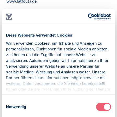
www.fatfouta.de
Literatur (Auszug):
Fatfouta, R. & Hagemeyer, P. (2026). Ego First! Führen in
Zeiten von Narzissmus, Machtspielen und Manipulation.
Haufe.
Fatfouta, R. (2024). Zwischen Egoismus und Exzellenz:
Diese Webseite verwendet Cookies
Wie Narzissmus unsere Arbeitswelt verändert und was
Wir verwenden Cookies, um Inhalte und Anzeigen zu
wir tun können. Haufe
personalisieren, Funktionen für soziale Medien anbieten
zu können und die Zugriffe auf unsere Website zu
Keine Anmeldung erforderlich.
analysieren. Außerdem geben wir Informationen zu Ihrer
Kommen Sie einfach in den
virtuellen Koferenzraum bei
Verwendung unserer Website an unsere Partner für
BigBlueButton
.
soziale Medien, Werbung und Analysen weiter. Unsere
Partner führen diese Informationen möglicherweise mit
weiteren Daten zusammen, die Sie ihnen bereitgestellt
haben oder die sie im Rahmen Ihrer Nutzung der Dienste
Zur Übersicht
gesammelt haben.
Impressum
|
Datenschutz
Einwilligungsauswahl
Datum
Notwendig
Montag, 15.06.2026