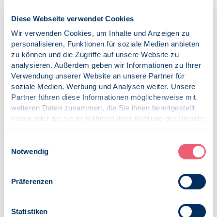
Die Kassenärztliche Vereinigung Berlin veröffentlichte auf
Diese Webseite verwendet Cookies
ihrer Homepage die Punktwerte für das 4. Quartal 2012.
Demnach ergibt sich für die nicht-
Wir verwenden Cookies, um Inhalte und Anzeigen zu
genehmigungspflichtigen Leistungen außer
personalisieren, Funktionen für soziale Medien anbieten
probatorischen Sitzungen innerhalb der zeitbezogenen
zu können und die Zugriffe auf unsere Website zu
Kapazitätsgrenze ein Punktwert von 1,6658 Cent.
analysieren. Außerdem geben wir Informationen zu Ihrer
Die LFV Berlin hält die Quotierung der Honorare
Verwendung unserer Website an unsere Partner für
innerhalb der zeitbezogenen Kapazitätsgrenzen für nicht
soziale Medien, Werbung und Analysen weiter. Unsere
mit dem Beschluss des Bewertungsausschusses
Partner führen diese Informationen möglicherweise mit
kompatibel. Aus diesem Grund empfiehlt der LFV,
weiteren Daten zusammen, die Sie ihnen bereitgestellt
Widerspruch gegen die entsprechenden
haben oder die sie im Rahmen Ihrer Nutzung der Dienste
Honorarbescheide einzulegen und stellt einen
gesammelt haben.
entsprechenden Mustertext zur Verfügung.
Impressum
|
Datenschutz
Einwilligungsauswahl
Zur Übersicht:
www.kvberlin.de
Notwendig
Resolution zur Psychotherapeutenausbildung
In der Delegiertenversammlung der
Präferenzen
Psychotherapeutenkammer Berlin am 12. April 2013
brachte der Ausschuss für Aus-, Fort- und Weiterbildung
eine Resolution zur zukünftigen Entwicklung der
Statistiken