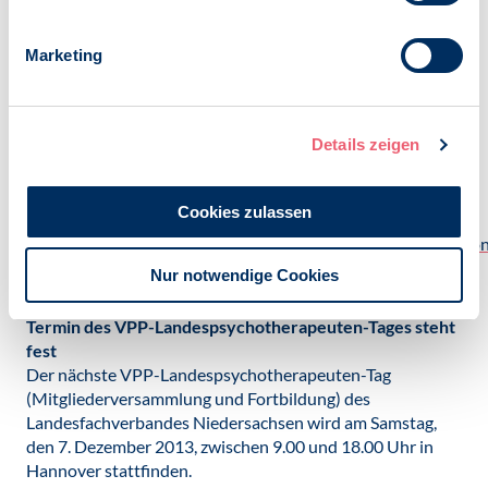
Psychotherapeutenausbildung zur Abstimmung.
Unterstützt wurde diese durch das Bündnis für psychische
Gesundheit (dem auch der VPP angehört). Die Resolution
Marketing
wurde mit großer Mehrheit angenommen.
Vorausgegangen war der Delegiertenversammlung ein
Vortrag von Herrn Dr. Grigutsch, dem verantwortlichen
Details zeigen
Vertreter des Bundesministeriums für Gesundheit, der
deutlich machte, dass das Ministerium eine
Direktausbildung deutlich bevorzugt.
Cookies zulassen
Lesen Sie
mehr:
www.vpp.org/verband/lfv/berlin/13/130413_resolution
Nur notwendige Cookies
LFV Niedersachsen
Termin des VPP-Landespsychotherapeuten-Tages steht
fest
Der nächste VPP-Landespsychotherapeuten-Tag
(Mitgliederversammlung und Fortbildung) des
Landesfachverbandes Niedersachsen wird am Samstag,
den 7. Dezember 2013, zwischen 9.00 und 18.00 Uhr in
Hannover stattfinden.