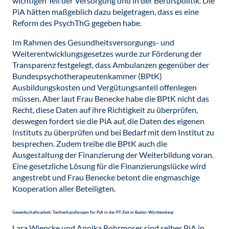
wichtigen Teil der Versorgung und in der Berufspolitik. Die
PiA hätten maßgeblich dazu beigetragen, dass es eine
Reform des PsychThG gegeben habe.
Im Rahmen des Gesundheitsversorgungs- und
Weiterentwicklungsgesetzes wurde zur Förderung der
Transparenz festgelegt, dass Ambulanzen gegenüber der
Bundespsychotherapeutenkammer (BPtK)
Ausbildungskosten und Vergütungsanteil offenlegen
müssen. Aber laut Frau Benecke habe die BPtK nicht das
Recht, diese Daten auf ihre Richtigkeit zu überprüfen,
deswegen fordert sie die PiA auf, die Daten des eigenen
Instituts zu überprüfen und bei Bedarf mit dem Institut zu
besprechen. Zudem treibe die BPtK auch die
Ausgestaltung der Finanzierung der Weiterbildung voran.
Eine gesetzliche Lösung für die Finanzierungslücke wird
angestrebt und Frau Benecke betont die engmaschige
Kooperation aller Beteiligten.
Gewerkschaftsarbeit: Tarifverhandlungen für PiA in der PT-Zeit in Baden-Württemberg
Lara Wiencke und Annika Rohrmoser sind selber PiA in