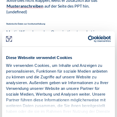
Sollte dies nicht klappen, weist er zusätzlich auf das
Musteranschreiben
auf der Seite des PPT hin.
(undefined)
Statistische Daten zur Institutserhebung
Martin Wierzyk aus dem Organisationsteam hat im
Vorfeld des Treffens erneut die bisher eingegangenen
Daten ausgewertet. Dieses Mal hat er die Daten im
Hinblick auf die einzelnen Ausbildungsträger verglichen
(dgvt, dvT, unith, DFT und DGPT). Weiterhin fehlen immer
Diese Webseite verwendet Cookies
noch mehrere Institute und die Korrektheit der Daten
Wir verwenden Cookies, um Inhalte und Anzeigen zu
werden von ihm infrage gestellt. Wenig überraschend ist
personalisieren, Funktionen für soziale Medien anbieten
bei den Ausbildungskosten ein großer Kostentreiber die
zu können und die Zugriffe auf unsere Website zu
Einzel- im Vergleich zu einer Gruppenselbsterfahrung. Der
analysieren. Außerdem geben wir Informationen zu Ihrer
Anteil der Einzelselbsterfahrung ist insbesondere bei den
Verwendung unserer Website an unsere Partner für
psychodynamischen Instituten erhöht. Bei diesen wird
soziale Medien, Werbung und Analysen weiter. Unsere
zudem mehr Gehalt in der praktischen Ausbildung an die
Partner führen diese Informationen möglicherweise mit
PiA ausgeschüttet.
weiteren Daten zusammen, die Sie ihnen bereitgestellt
Bei allen Trägern machen die PiA aber ca. 8000 € Gewinn.
haben oder die sie im Rahmen Ihrer Nutzung der Dienste
Wenn man aber die Opportunitätskosten der Ausbildung