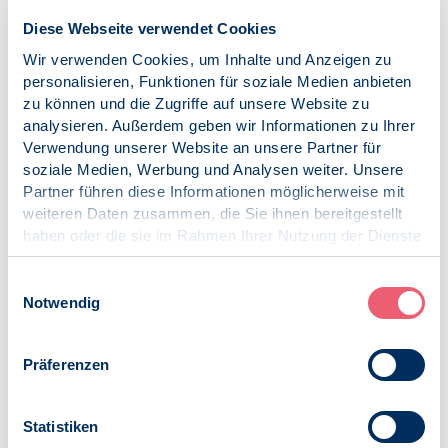
Gemeinsam entwickeln, dann in unterschiedlichen
Diese Webseite verwendet Cookies
Organisationen erproben, das könnte eine Idee sein. Oder
Wir verwenden Cookies, um Inhalte und Anzeigen zu
du planst etwas, bei dem du gut Unterstützer*innen
personalisieren, Funktionen für soziale Medien anbieten
brauchen kannst.
zu können und die Zugriffe auf unsere Website zu
Falls dir aktuell absolut kein Thema einfällt, kannst du dich
analysieren. Außerdem geben wir Informationen zu Ihrer
natürlich trotzdem anmelden und dich beratend
Verwendung unserer Website an unsere Partner für
einbringen.
soziale Medien, Werbung und Analysen weiter. Unsere
Je nachdem, wie viele Themen zusammenkommen, werden
Partner führen diese Informationen möglicherweise mit
wir in mehreren Zeit-Slots in parallelen Gruppen arbeiten.
weiteren Daten zusammen, die Sie ihnen bereitgestellt
Im besten Fall bringt der Abend reiche gegenseitige
haben oder die sie im Rahmen Ihrer Nutzung der Dienste
kollegiale Unterstützung – und parallel eine Methoden-
gesammelt haben.
Erfahrung mit dem für manche vielleicht noch neuen
Impressum
|
Datenschutz
Veranstaltungsformat „Meetup“ obendrauf!
Einwilligungsauswahl
Notwendig
Wir freuen uns auf Euch und unseren gemeinsamen
Austausch!
Hans-Joachim Freyberg und Susanne Bollenbach-Hampel
Präferenzen
Veröffentlicht am:
21.11.2024
Statistiken
Kategorien: