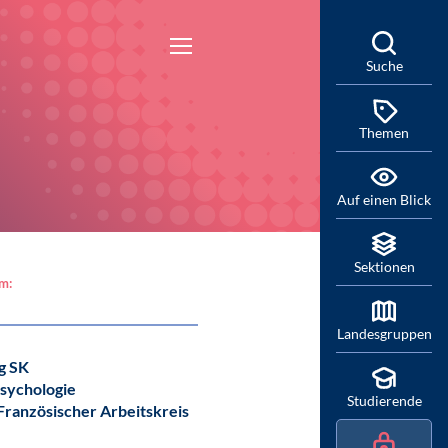
Suche
Themen
Auf einen Blick
Sektionen
am:
Landesgruppen
g SK
sychologie
Studierende
ranzösischer Arbeitskreis