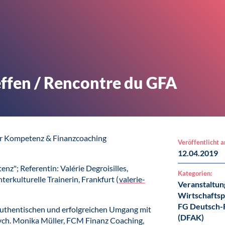
fen / Rencontre du GFA
er Kompetenz & Finanzcoaching
Veröffentlicht 
12.04.2019
nz"; Referentin: Valérie Degroisilles,
Kategorien:
erkulturelle Trainerin, Frankfurt (
valerie-
Veranstaltun
Wirtschaftsp
FG Deutsch-F
authentischen und erfolgreichen Umgang mit
(DFAK)
Psych. Monika Müller, FCM Finanz Coaching,