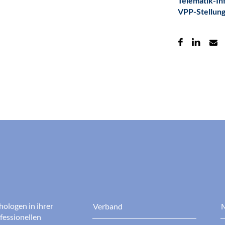
Telematik-In
VPP-Stellun
hologen in ihrer
Verband
M
fessionellen