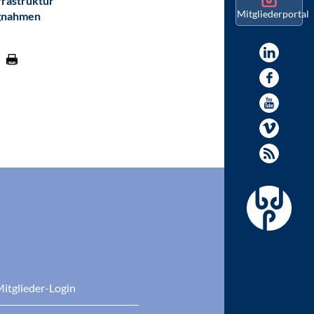
frastruktur
Mitgliederportal
gnahmen
itglieder-Login