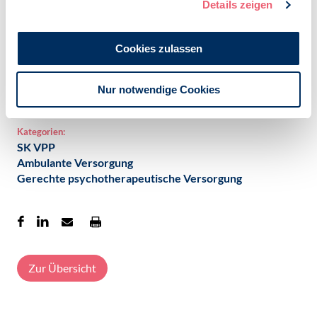
Details zeigen
BDP organisiert sind. Er vereint angestellte und beamtete sowie
freiberuflich tätige bzw. niedergelassene Psychologen und
Psychotherapeuten.
Cookies zulassen
BDP-Pressemitteilung Nr. 11/11 vom 17. Juni 2011
Veröffentlicht am:
Nur notwendige Cookies
24.06.2011
Kategorien:
SK VPP
Ambulante Versorgung
Gerechte psychotherapeutische Versorgung
Zur Übersicht