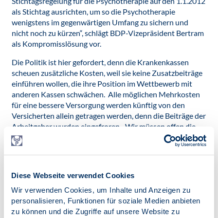
Stichtagsregelung für die Psychotherapie auf den 1.1.2012
als Stichtag ausrichten, um so die Psychotherapie
wenigstens im gegenwärtigen Umfang zu sichern und
nicht noch zu kürzen“, schlägt BDP-Vizepräsident Bertram
als Kompromisslösung vor.
Die Politik ist hier gefordert, denn die Krankenkassen
scheuen zusätzliche Kosten, weil sie keine Zusatzbeiträge
einführen wollen, die ihre Position im Wettbewerb mit
anderen Kassen schwächen. Alle möglichen Mehrkosten
für eine bessere Versorgung werden künftig von den
Versicherten allein getragen werden, denn die Beiträge der
Arbeitgeber wurden eingefroren. „Wir müssen offen die
Diskussion darüber führen, was eine gute
psychotherapeutische Versorgung uns wert ist. Und wir
müssen offensiv darüber sprechen, was durch eine gute
psychotherapeutische Versorgung an anderer Stelle
Diese Webseite verwendet Cookies
eingespart wird“, erklärt Schweitzer-Köhn. „In dieser
Wir verwenden Cookies, um Inhalte und Anzeigen zu
Diskussion helfen uns keine Mythen wie der von der
personalisieren, Funktionen für soziale Medien anbieten
Kostenexplosion im Gesundheitswesen, der seit Jahren
zu können und die Zugriffe auf unsere Website zu
gebetsmühlenartig wiederholt wird. Das Verhältnis der