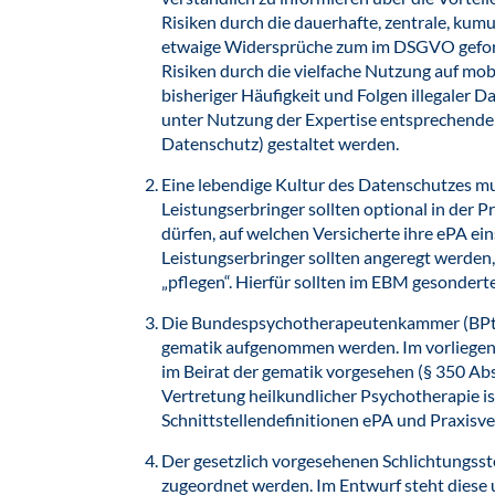
Risiken durch die dauerhafte, zentrale, ku
etwaige Widersprüche zum im DSGVO gefor
Risiken durch die vielfache Nutzung auf mob
bisheriger Häufigkeit und Folgen illegaler D
unter Nutzung der Expertise entsprechender
Datenschutz) gestaltet werden.
Eine lebendige Kultur des Datenschutzes mu
Leistungserbringer sollten optional in der 
dürfen, auf welchen Versicherte ihre ePA e
Leistungserbringer sollten angeregt werden
„pflegen“. Hierfür sollten im EBM gesondert
Die Bundespsychotherapeutenkammer (BPtK) 
gematik aufgenommen werden. Im vorliegend
im Beirat der gematik vorgesehen (§ 350 Abs
Vertretung heilkundlicher Psychotherapie is
Schnittstellendefinitionen ePA und Praxis
Der gesetzlich vorgesehenen Schlichtungsst
zugeordnet werden. Im Entwurf steht diese u