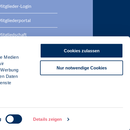
itglieder-Login
itgliederportal
itgliedschaft
eratung
Cookies zulassen
le Medien
DP Zertifizierungen
ir
Nur notwendige Cookies
, Werbung
ren Daten
ienste
g
Details zeigen