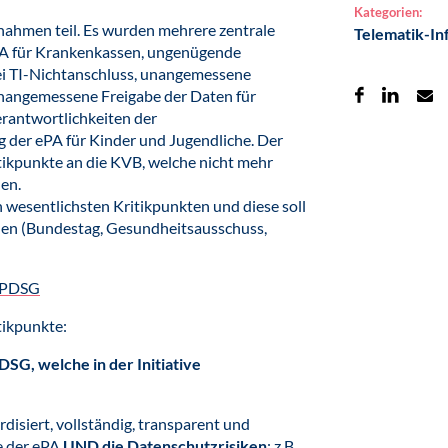
Kategorien:
ahmen teil. Es wurden mehrere zentrale
Telematik-In
ePA für Krankenkassen, ungenügende
ei TI-Nichtanschluss, unangemessene
angemessene Freigabe der Daten für
rantwortlichkeiten der
 der ePA für Kinder und Jugendliche. Der
ikpunkte an die KVB, welche nicht mehr
en.
n wesentlichsten Kritikpunkten und diese soll
en (Bundestag, Gesundheitsausschuss,
m PDSG
tikpunkte:
SG, welche in der Initiative
rdisiert, vollständig, transparent und
le der ePA
UND die Datenschutzrisiken
: z.B.