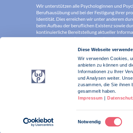
Wir unterstützen alle Psychologinnen und Psyc
Berufsausübung und bei der Festigung ihrer pro
Identität. Dies erreichen wir unter anderem du
beim Aufbau der beruflichen Existenz sowie dur
kontinuierliche Bereitstellung aktueller Inform
Wissenschaft und Praxis für den Berufsalltag.
Diese Webseite verwende
Wir erschließen und sichern Berufsfelder und so
Erkenntnisse der Psychologie kompetent und v
Wir verwenden Cookies, um
umgesetzt werden. Darüber hinaus stärken wir 
anbieten zu können und di
Psychologinnen und Psychologen in der Öffentl
Informationen zu Ihrer Ve
vertreten eigene berufspolitische Positionen in 
und Analysen weiter. Unse
zusammen, die Sie ihnen b
Berufsverband Deutscher Psychologinnen un
gesammelt haben.
Impressum
|
Datenschut
Impressum
Datenschutz
Kontakt
Einwilligungsauswahl
Notwendig