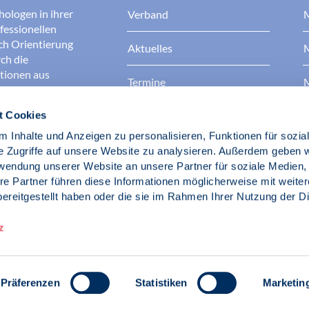
hologen in ihrer
Verband
M
fessionellen
rch Orientierung
Aktuelles
M
ch die
ationen aus
Termine
M
t Cookies
Presse
B
rgen dafür, dass
erantwortungsvoll
 Inhalte und Anzeigen zu personalisieren, Funktionen für sozia
Berufsethik
B
das Ansehen aller
e Zugriffe auf unsere Website zu analysieren. Außerdem geben w
ichkeit und
rwendung unserer Website an unsere Partner für soziale Medien
der Gesellschaft.
re Partner führen diese Informationen möglicherweise mit weite
Fach- und Berufspolitik
ereitgestellt haben oder die sie im Rahmen Ihrer Nutzung der D
d Psychologen
z
Präferenzen
Statistiken
Marketin