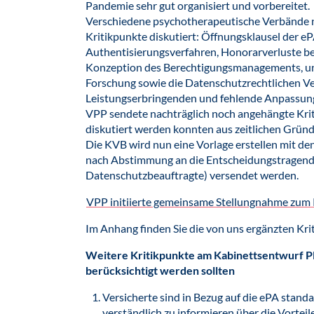
Pandemie sehr gut organisiert und vorbereitet.
Verschiedene psychotherapeutische Verbände n
Kritikpunkte diskutiert: Öffnungsklausel der 
Authentisierungsverfahren, Honorarverluste b
Konzeption des Berechtigungsmanagements, un
Forschung sowie die Datenschutzrechtlichen Ve
Leistungserbringenden und fehlende Anpassung
VPP sendete nachträglich noch angehängte Krit
diskutiert werden konnten aus zeitlichen Gründ
Die KVB wird nun eine Vorlage erstellen mit de
nach Abstimmung an die Entscheidungstragend
Datenschutzbeauftragte) versendet werden.
VPP initiierte gemeinsame Stellungnahme zu
Im Anhang finden Sie die von uns ergänzten Kri
Weitere Kritikpunkte am Kabinettsentwurf PD
berücksichtigt werden sollten
Versicherte sind in Bezug auf die ePA standa
verständlich zu informieren über die Vortei