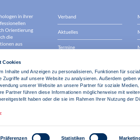
hologen in ihrer
Verband
M
fessionellen
rch Orientierung
Aktuelles
M
ch die
ationen aus
Termine
M
t Cookies
Presse
B
rgen dafür, dass
erantwortungsvoll
 Inhalte und Anzeigen zu personalisieren, Funktionen für sozia
Berufsethik
B
das Ansehen aller
e Zugriffe auf unsere Website zu analysieren. Außerdem geben w
ichkeit und
rwendung unserer Website an unsere Partner für soziale Medien
der Gesellschaft.
re Partner führen diese Informationen möglicherweise mit weite
Fach- und Berufspolitik
ereitgestellt haben oder die sie im Rahmen Ihrer Nutzung der D
d Psychologen
z
Präferenzen
Statistiken
Marketin