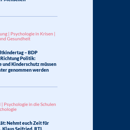
ung | Psychologie in Krisen |
und Gesundheit
ltkindertag – BDP
 Richtung Politik:
e und Kinderschutz müssen
nster genommen werden
 | Psychologie in die Schulen
ychologie
ät: Nehmt euch Zeit für
, Klaus Seifried, RTL