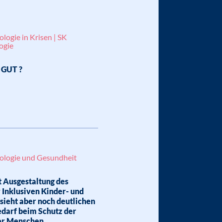
logie in Krisen | SK
ogie
 GUT ?
ologie und Gesundheit
 Ausgestaltung des
 Inklusiven Kinder- und
 sieht aber noch deutlichen
darf beim Schutz der
er Menschen