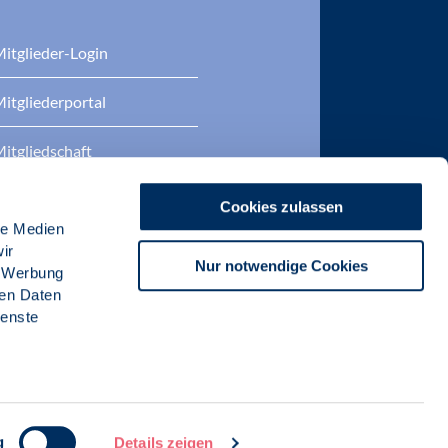
itglieder-Login
itgliederportal
itgliedschaft
eratung
Cookies zulassen
le Medien
DP Zertifizierungen
ir
Nur notwendige Cookies
, Werbung
ren Daten
ienste
g
Details zeigen