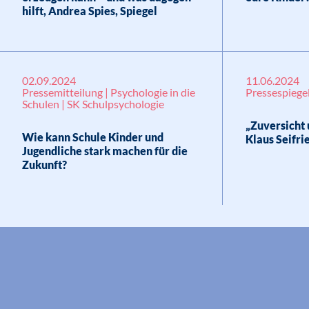
hilft, Andrea Spies, Spiegel
02.09.2024
11.06.2024
Pressemitteilung | Psychologie in die
Pressespiegel
Schulen | SK Schulpsychologie
„Zuversicht 
Wie kann Schule Kinder und
Klaus Seifri
Jugendliche stark machen für die
Zukunft?