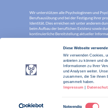
Wir unterstützen alle Psychologinnen und Psyc
Berufsausübung und bei der Festigung ihrer pro
Identität. Dies erreichen wir unter anderem du
beim Aufbau der beruflichen Existenz sowie dur
kontinuierliche Bereitstellung aktueller Inform
Wissenschaft und Praxis für den Berufsalltag.
Diese Webseite verwende
Wir erschließen und sichern Berufsfelder und so
Erkenntnisse der Psychologie kompetent und v
Wir verwenden Cookies, um
umgesetzt werden. Darüber hinaus stärken wir 
anbieten zu können und di
Psychologinnen und Psychologen in der Öffentl
Informationen zu Ihrer Ve
vertreten eigene berufspolitische Positionen in 
und Analysen weiter. Unse
zusammen, die Sie ihnen b
Berufsverband Deutscher Psychologinnen un
gesammelt haben.
Impressum
|
Datenschut
Impressum
Datenschutz
Kontakt
Einwilligungsauswahl
Notwendig