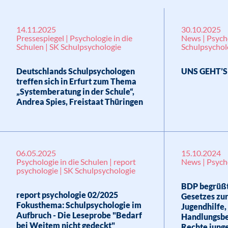
14.11.2025
30.10.2025
Pressespiegel | Psychologie in die
News | Psycho
Schulen | SK Schulpsychologie
Schulpsychol
Deutschlands Schulpsychologen
UNS GEHT’S
treffen sich in Erfurt zum Thema
„Systemberatung in der Schule“,
Andrea Spies, Freistaat Thüringen
06.05.2025
15.10.2024
Psychologie in die Schulen | report
News | Psych
psychologie | SK Schulpsychologie
BDP begrüßt
report psychologie 02/2025
Gesetzes zur
Fokusthema: Schulpsychologie im
Jugendhilfe,
Aufbruch - Die Leseprobe "Bedarf
Handlungsbe
bei Weitem nicht gedeckt"
Rechte jung