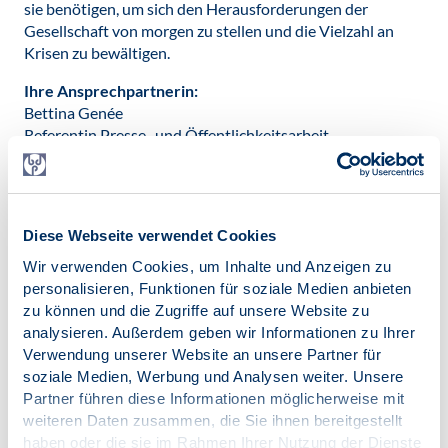
sie benötigen, um sich den Herausforderungen der
Gesellschaft von morgen zu stellen und die Vielzahl an
Krisen zu bewältigen.
Ihre Ansprechpartnerin:
Bettina Genée
Referentin Presse- und Öffentlichkeitsarbeit
Fon: +49176 58868222
Mail: presse@bdp-verband.de
Diese Webseite verwendet Cookies
Datei herunterladen:
Wir verwenden Cookies, um Inhalte und Anzeigen zu
20240902_BDP_PM_BUKO_Schulpsychologie_2024.pdf
personalisieren, Funktionen für soziale Medien anbieten
[139 KB]
zu können und die Zugriffe auf unsere Website zu
analysieren. Außerdem geben wir Informationen zu Ihrer
Verwendung unserer Website an unsere Partner für
Kontakt:
soziale Medien, Werbung und Analysen weiter. Unsere
presse@bdp-verband.de
Partner führen diese Informationen möglicherweise mit
Veröffentlicht am:
weiteren Daten zusammen, die Sie ihnen bereitgestellt
02.09.2024
haben oder die sie im Rahmen Ihrer Nutzung der Dienste