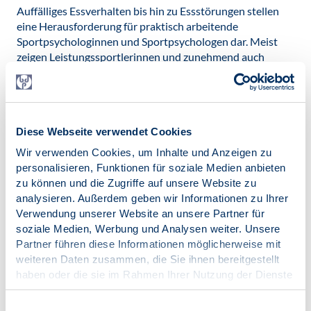
Auffälliges Essverhalten bis hin zu Essstörungen stellen
eine Herausforderung für praktisch arbeitende
Sportpsychologinnen und Sportpsychologen dar. Meist
zeigen Leistungssportlerinnen und zunehmend auch
Leistungssportler trotz Essstörungen über einen gewissen
Zeitraum, noch ein gutes Leistungsniveau.
Sportpsychologinnen und Sportpsychologen sollten in der
Lage sein, zu bemerken, ob ein leistungsorientiertes,
Diese Webseite verwendet Cookies
diszipliniertes Essverhalten vorliegt oder ob die Kontrolle
von Essenzufuhr und die Trainingsroutine zu einem Zwang
Wir verwenden Cookies, um Inhalte und Anzeigen zu
werden und die Athleten versuchen mittels ungesunder
personalisieren, Funktionen für soziale Medien anbieten
Maßnahmen, dünner zu werden und in ihrem Sport
zu können und die Zugriffe auf unsere Website zu
erfolgreich zu sein.
analysieren. Außerdem geben wir Informationen zu Ihrer
Dr. Sylvia Beisel
, leitende Psychologin der
Verwendung unserer Website an unsere Partner für
Psychosomatik-Abteilung der Salus Klinik in Lindow, wird
soziale Medien, Werbung und Analysen weiter. Unsere
einen einleitenden Vortrag zum Thema Essstörungen im
Partner führen diese Informationen möglicherweise mit
Leistungssport halten. Sie wird auf die Besonderheiten der
weiteren Daten zusammen, die Sie ihnen bereitgestellt
Essstörung im Umfeld des Leistungssports eingehen und
haben oder die sie im Rahmen Ihrer Nutzung der Dienste
dazu beitragen, die in der Praxis arbeitenden
gesammelt haben.
Sportpsychologinnen und Sportpsychologen zu
Impressum
|
Datenschutz
Einwilligungsauswahl