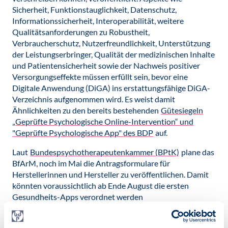
Sicherheit, Funktionstauglichkeit, Datenschutz,
Informationssicherheit, Interoperabilität, weitere
Qualitätsanforderungen zu Robustheit,
Verbraucherschutz, Nutzerfreundlichkeit, Unterstützung
der Leistungserbringer, Qualität der medizinischen Inhalte
und Patientensicherheit sowie der Nachweis positiver
Versorgungseffekte müssen erfüllt sein, bevor eine
Digitale Anwendung (DiGA) ins erstattungsfähige DiGA-
Verzeichnis aufgenommen wird. Es weist damit
Ähnlichkeiten zu den bereits bestehenden
Gütesiegeln
„Geprüfte Psychologische Online-Intervention“ und
"Geprüfte Psychologische App" des BDP
auf.
Laut
Bundespsychotherapeutenkammer (BPtK)
plane das
BfArM, noch im Mai die Antragsformulare für
Herstellerinnen und Hersteller zu veröffentlichen. Damit
könnten voraussichtlich ab Ende August die ersten
Gesundheits-Apps verordnet werden
Veröffentlicht am:
27.05.2020