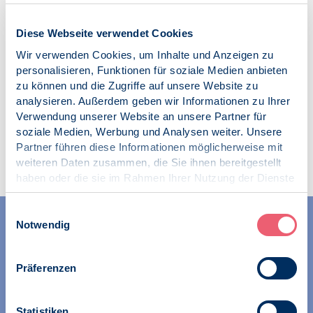
Kategorien:
Diese Webseite verwendet Cookies
SK VPP
Telematik-Infrastruktur
Wir verwenden Cookies, um Inhalte und Anzeigen zu
personalisieren, Funktionen für soziale Medien anbieten
zu können und die Zugriffe auf unsere Website zu
analysieren. Außerdem geben wir Informationen zu Ihrer
Verwendung unserer Website an unsere Partner für
soziale Medien, Werbung und Analysen weiter. Unsere
Zur Übersicht
Partner führen diese Informationen möglicherweise mit
weiteren Daten zusammen, die Sie ihnen bereitgestellt
haben oder die sie im Rahmen Ihrer Nutzung der Dienste
gesammelt haben.
Impressum
|
Datenschutz
Einwilligungsauswahl
Notwendig
Präferenzen
Wir unterstützen alle Psychologinnen und Psychologen in
Statistiken