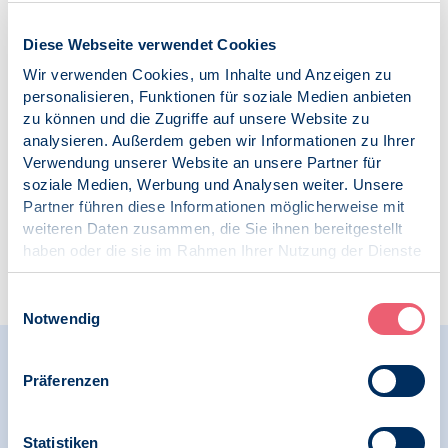
10.07.2026
Pressespiegel | Psychotherapie in der Privatpraxis |
Diese Webseite verwendet Cookies
Gerechte psychotherapeutische Versorgung
Wir verwenden Cookies, um Inhalte und Anzeigen zu
personalisieren, Funktionen für soziale Medien anbieten
Versorgung psychisch Kranker: Koalition will GKV-
Spargesetz nach dem Sommer etwas aufweichen, BDP,
zu können und die Zugriffe auf unsere Website zu
Ärzteblatt
analysieren. Außerdem geben wir Informationen zu Ihrer
Verwendung unserer Website an unsere Partner für
soziale Medien, Werbung und Analysen weiter. Unsere
Partner führen diese Informationen möglicherweise mit
weiteren Daten zusammen, die Sie ihnen bereitgestellt
haben oder die sie im Rahmen Ihrer Nutzung der Dienste
<
1
2
3
4
5
…
>
gesammelt haben.
Impressum
|
Datenschutz
Einwilligungsauswahl
Notwendig
Aktuelles aus den BDP-
Präferenzen
Untergliederungen
Statistiken