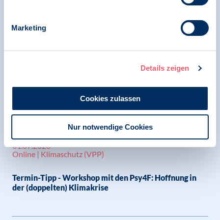
weitere anzeigen
Marketing
10.07.2026
Psychotherapie in der Privatpraxis | Gerechte
Details zeigen
psychotherapeutische Versorgung
GKV-Beitragssatzstabilisierungsgesetz beschlossen
Cookies zulassen
Nur notwendige Cookies
01.07.2026
Online | Klimaschutz (VPP)
Termin-Tipp - Workshop mit den Psy4F: Hoffnung in
der (doppelten) Klimakrise