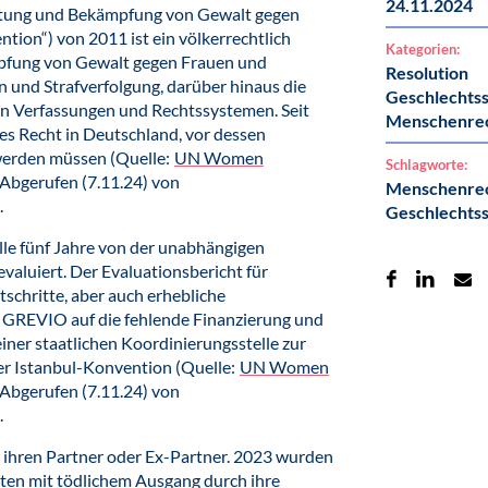
24.11.2024
tung und Bekämpfung von Gewalt gegen
tion“) von 2011 ist ein völkerrechtlich
Kategorien:
pfung von Gewalt gegen Frauen und
Resolution
 und Strafverfolgung, darüber hinaus die
Geschlechtss
den Verfassungen und Rechtssystemen. Seit
Menschenre
es Recht in Deutschland, vor dessen
werden müssen (Quelle:
UN Women
Schlagworte:
 Abgerufen (7.11.24) von
Menschenre
.
Geschlechtss
le fünf Jahre von der unabhängigen
aluiert. Der Evaluationsbericht für
schritte, aber auch erhebliche
 GREVIO auf die fehlende Finanzierung und
einer staatlichen Koordinierungsstelle zur
 Istanbul-Konvention (Quelle:
UN Women
 Abgerufen (7.11.24) von
.
h ihren Partner oder Ex-Partner. 2023 wurden
ten mit tödlichem Ausgang durch ihre