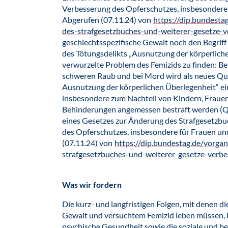
Verbesserung des Opferschutzes, insbesondere 
Abgerufen (07.11.24) von
https://dip.bundest
des-strafgesetzbuches-und-weiterer-gesetze-
geschlechtsspezifische Gewalt noch den Begriff 
des Tötungsdelikts „Ausnutzung der körperliche
verwurzelte Problem des Femizids zu finden: Be
schweren Raub und bei Mord wird als neues Qu
Ausnutzung der körperlichen Überlegenheit“ ei
insbesondere zum Nachteil von Kindern, Fraue
Behinderungen angemessen bestraft werden (Qu
eines Gesetzes zur Änderung des Strafgesetzbu
des Opferschutzes, insbesondere für Frauen un
(07.11.24) von
https://dip.bundestag.de/vorg
strafgesetzbuches-und-weiterer-gesetze-verb
Was wir fordern
Die kurz- und langfristigen Folgen, mit denen 
Gewalt und versuchtem Femizid leben müssen, b
psychische Gesundheit sowie die soziale und b