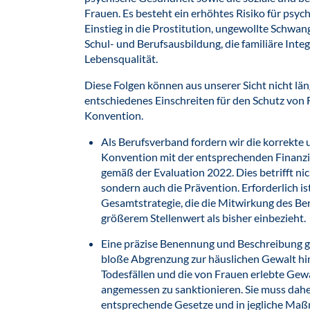
Frauen. Es besteht ein erhöhtes Risiko für psy
Einstieg in die Prostitution, ungewollte Schwang
Schul- und Berufsausbildung, die familiäre Integ
Lebensqualität.
Diese Folgen können aus unserer Sicht nicht l
entschiedenes Einschreiten für den Schutz von 
Konvention.
Als Berufsverband fordern wir die korrekte
Konvention mit der entsprechenden Finanz
gemäß der Evaluation 2022. Dies betrifft ni
sondern auch die Prävention. Erforderlich i
Gesamtstrategie, die die Mitwirkung des Be
größerem Stellenwert als bisher einbezieht.
Eine präzise Benennung und Beschreibung ge
bloße Abgrenzung zur häuslichen Gewalt hi
Todesfällen und die von Frauen erlebte Gewa
angemessen zu sanktionieren. Sie muss dahe
entsprechende Gesetze und in jegliche Maß