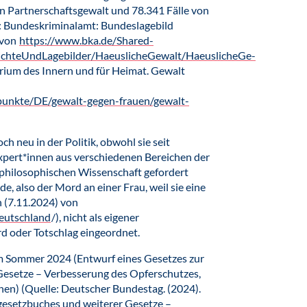
on Partnerschaftsgewalt und 78.341 Fälle von
n: Bundeskriminalamt: Bundeslagebild
 von
https://www.bka.de/Shared-
ichteUndLagebilder/HaeuslicheGewalt/HaeuslicheGe-
ium des Innern und für Heimat. Gewalt
unkte/DE/gewalt-gegen-frauen/gewalt-
h neu in der Politik, obwohl sie seit
xpert*innen aus verschiedenen Bereichen der
r philosophischen Wissenschaft gefordert
e, also der Mord an einer Frau, weil sie eine
n (7.11.2024) von
eutschland
/), nicht als eigener
rd oder Totschlag eingeordnet.
 Sommer 2024 (Entwurf eines Gesetzes zur
Gesetze – Verbesserung des Opferschutzes,
nen) (Quelle: Deutscher Bundestag. (2024).
gesetzbuches und weiterer Gesetze –