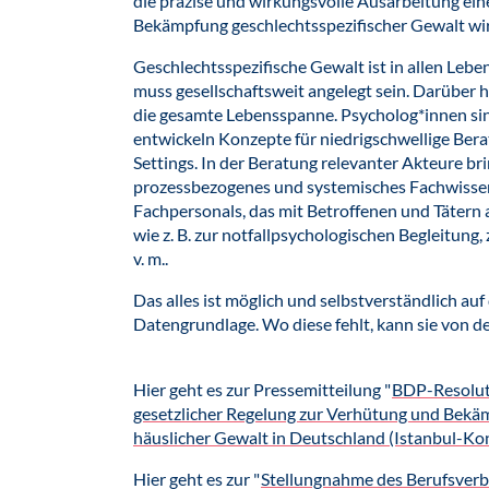
die präzise und wirkungsvolle Ausarbeitung eine
Bekämpfung geschlechtsspezifischer Gewalt wi
Geschlechtsspezifische Gewalt ist in allen Leb
muss gesellschaftsweit angelegt sein. Darüber 
die gesamte Lebensspanne. Psycholog*innen sind
entwickeln Konzepte für niedrigschwellige Ber
Settings. In der Beratung relevanter Akteure bri
prozessbezogenes und systemisches Fachwissen 
Fachpersonals, das mit Betroffenen und Tätern a
wie z. B. zur notfallpsychologischen Begleitung,
v. m..
Das alles ist möglich und selbstverständlich auf
Datengrundlage. Wo diese fehlt, kann sie von de
Hier geht es zur Pressemitteilung "
BDP-Resoluti
gesetzlicher Regelung zur Verhütung und Bek
häuslicher Gewalt in Deutschland (Istanbul-Ko
Hier geht es zur "
Stellungnahme des Berufsver