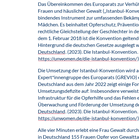
Das Übereinkommen des Europarats zur Verhü
Frauen und häuslicher Gewalt („Istanbul-Konven
bindendes Instrument zur umfassenden Bekäm
Mädchen. Es beinhaltet Opferschutz, Prävention
rechtliche Gleichstellung der Geschlechter in 
dem 1. Februar 2018 ist die Konvention geltend
Hintergrund die deutschen Gesetze ausgelegt 
Deutschland
. (2023). Die Istanbul-Konvention.
https://unwomen.de/die-istanbul-konvention/
)
Die Umsetzung der Istanbul-Konvention wird al
Expert*innengruppe des Europarats (GREVIO) ev
Deutschland aus dem Jahr 2022 zeigt einige Fort
Umsetzungsdefizite auf: Insbesondere verweist
Infrastruktur für die Opferhilfe und das Fehlen 
Überwachung und Förderung der Umsetzung der
Deutschland
. (2023). Die Istanbul-Konvention.
https://unwomen.de/die-istanbul-konvention/
)
Alle vier Minuten erlebt eine Frau Gewalt durc
in Deutschland 155 Frauen Opfer von Gewaltta