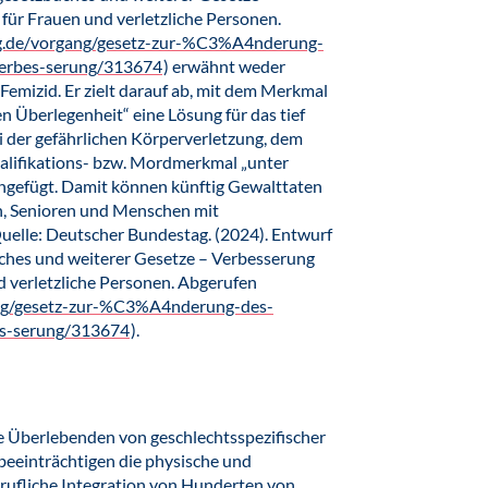
für Frauen und verletzliche Personen.
ag.de/vorgang/gesetz-zur-%C3%A4nderung-
verbes-serung/313674
) erwähnt weder
Femizid. Er zielt darauf ab, mit dem Merkmal
n Überlegenheit“ eine Lösung für das tief
i der gefährlichen Körperverletzung, dem
alifikations- bzw. Mordmerkmal „unter
ngefügt. Damit können künftig Gewalttaten
n, Senioren und Menschen mit
elle: Deutscher Bundestag. (2024). Entwurf
ches und weiterer Gesetze – Verbesserung
d verletzliche Personen. Abgerufen
ang/gesetz-zur-%C3%A4nderung-des-
es-serung/313674
).
die Überlebenden von geschlechtsspezifischer
eeinträchtigen die physische und
erufliche Integration von Hunderten von