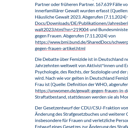
Partner oder früheren Partner. 167.639 Fälle v
innerfamiliärer Gewalt wurden erfasst (Quelle
Häusliche Gewalt 2023. Abgerufen (7.11.2024)
Docs/Downloads/DE/Publikationen/Jahresber
walt2023.html?nn=219004
und Bundesminister
gegen Frauen. Abgerufen (7.11.2024) von
https://www.bmi.bund.de/SharedDocs/schwerp
gegen-frauen-artikel.html
Die Debatte über Femizide ist in Deutschland noc
Jahrzehnten weltweit von Aktivist*innen und E
Psychologie, des Rechts, der Soziologie und de
wird. Nach wie vor gelten in Deutschland Femizid
Frau ist (Quelle: Definition der WHO, abgerufe
https://unwomen.de/gewalt-gegen-frauen-in-d
Straftatbestand, stattdessen werden sie als Mo
Der Gesetzentwurf der CDU/CSU-Fraktion vom
Änderung des Strafgesetzbuches und weiterer 
insbesondere für Frauen und verletzliche Perso
Entwurf eines Gesetzes zur Änderung des Straf