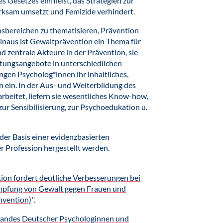
s Gesetzes einfließt, das Strategien zur
rksam umsetzt und Femizide verhindert.
ensbereichen zu thematisieren, Prävention
hinaus ist Gewaltprävention ein Thema für
 zentrale Akteure in der Prävention, sie
atungsangebote in unterschiedlichen
ngen Psycholog*innen ihr inhaltliches,
ein. In der Aus- und Weiterbildung des
rbeitet, liefern sie wesentliches Know-how,
 zur Sensibilisierung, zur Psychoedukation u.
 der Basis einer evidenzbasierten
r Profession hergestellt werden.
on fordert deutliche Verbesserungen bei
ämpfung von Gewalt gegen Frauen und
nvention)
".
bandes Deutscher Psychologinnen und