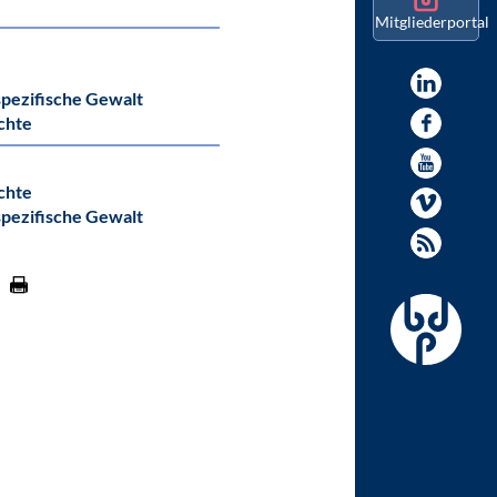
Mitgliederportal
pezifische Gewalt
chte
chte
pezifische Gewalt