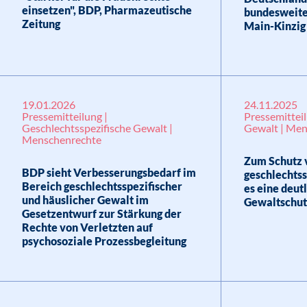
einsetzen", BDP, Pharmazeutische
bundesweite
Zeitung
Main-Kinzig
19.01.2026
24.11.2025
Pressemitteilung |
Pressemitteil
Geschlechtsspezifische Gewalt |
Gewalt | Me
Menschenrechte
Zum Schutz v
BDP sieht Verbesserungsbedarf im
geschlechtss
Bereich geschlechtsspezifischer
es eine deut
und häuslicher Gewalt im
Gewaltschut
Gesetzentwurf zur Stärkung der
Rechte von Verletzten auf
psychosoziale Prozessbegleitung