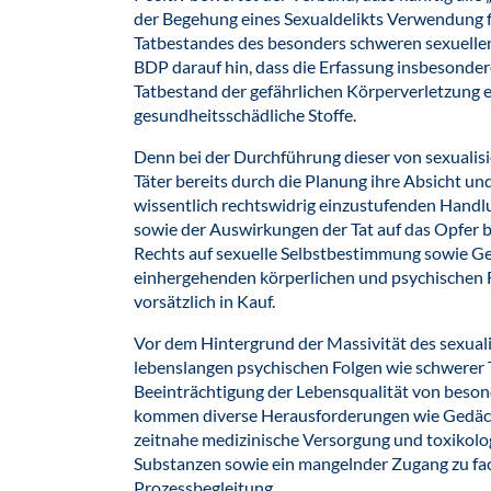
der Begehung eines Sexualdelikts Verwendung 
Tatbestandes des besonders schweren sexuellen Ü
BDP darauf hin, dass die Erfassung insbesonder
Tatbestand der gefährlichen Körperverletzung er
gesundheitsschädliche Stoffe.
Denn bei der Durchführung dieser von sexualisi
Täter bereits durch die Planung ihre Absicht und
wissentlich rechtswidrig einzustufenden Handlu
sowie der Auswirkungen der Tat auf das Opfer 
Rechts auf sexuelle Selbstbestimmung sowie G
einhergehenden körperlichen und psychischen 
vorsätzlich in Kauf.
Vor dem Hintergrund der Massivität des sexuali
lebenslangen psychischen Folgen wie schwerer 
Beeinträchtigung der Lebensqualität von beson
kommen diverse Herausforderungen wie Gedächt
zeitnahe medizinische Versorgung und toxiko
Substanzen sowie ein mangelnder Zugang zu fa
Prozessbegleitung.