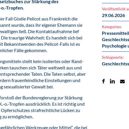
setzbuches zur Stärkung des
-o.-Tropfen.
Veröffentlicht 
29.06.2026
r Fall Gisèle Pelicot aus Frankreich die
kannt wurde, dass ihr eigener Ehemann sie
Kategorien:
waltigen ließ. Die Kontaktaufnahme lief
Pressemittei
Die traurige Wahrheit: Es handelt sich bei
Geschlechtss
eit Bekanntwerden des Pelicot-Falls ist es
Psychologie 
hnlicher Fälle gekommen.
Schlagworte:
gsmitteln stellt kein isoliertes oder Rand-
Geschlechtss
ken tauschen sich Täter weltweit aus und
ntsprechender Taten. Die Taten selbst, aber
rdern frauenfeindliche Einstellungen und
 sexualisierter Gewalt bei.
orstoß der Bundesregierung zur Stärkung
-o.-Tropfen ausdrücklich. Es ist richtig und
 Opferschutzes strafrechtliche Lücken zu
g zu ermöglichen.
„gefährlichen Werkzeuge oder Mittel“, die bei