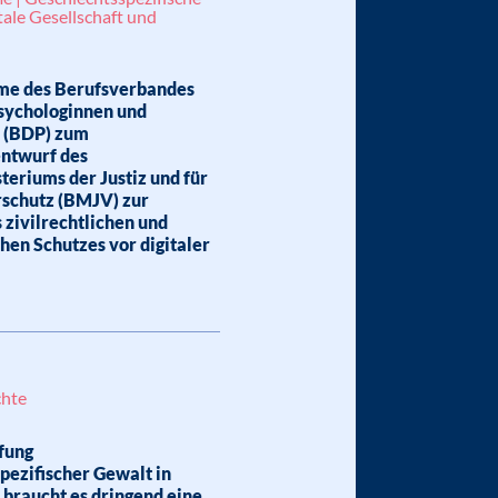
tale Gesellschaft und
me des Berufsverbandes
sychologinnen und
 (BDP) zum
ntwurf des
eriums der Justiz und für
schutz (BMJV) zur
 zivilrechtlichen und
chen Schutzes vor digitaler
hte
fung
pezifischer Gewalt in
braucht es dringend eine