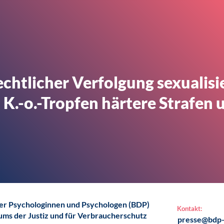
echtlicher Verfolgung sexualisi
.-o.-Tropfen härtere Strafen
er Psychologinnen und Psychologen (BDP)
Kontakt:
ms der Justiz und für Verbraucherschutz
presse@bdp-