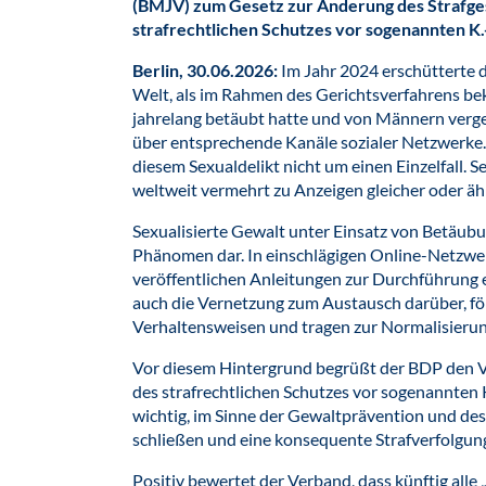
(BMJV) zum Gesetz zur Änderung des Strafge
strafrechtlichen Schutzes vor sogenannten K.
Berlin, 30.06.2026:
Im Jahr 2024 erschütterte de
Welt, als im Rahmen des Gerichtsverfahrens be
jahrelang betäubt hatte und von Männern verge
über entsprechende Kanäle sozialer Netzwerke. 
diesem Sexualdelikt nicht um einen Einzelfall. S
weltweit vermehrt zu Anzeigen gleicher oder ä
Sexualisierte Gewalt unter Einsatz von Betäubun
Phänomen dar. In einschlägigen Online-Netzwer
veröffentlichen Anleitungen zur Durchführung e
auch die Vernetzung zum Austausch darüber, fö
Verhaltensweisen und tragen zur Normalisierung
Vor diesem Hintergrund begrüßt der BDP den V
des strafrechtlichen Schutzes vor sogenannten K.
wichtig, im Sinne der Gewaltprävention und des
schließen und eine konsequente Strafverfolgun
Positiv bewertet der Verband, dass künftig alle 