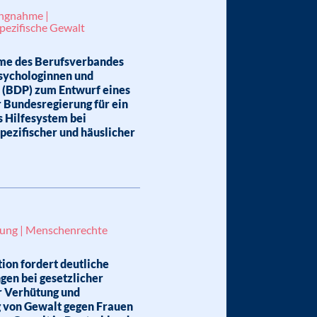
ungnahme |
pezifische Gewalt
me des Berufsverbandes
sychologinnen und
 (BDP) zum Entwurf eines
 Bundesregierung für ein
s Hilfesystem bei
pezifischer und häuslicher
lung | Menschenrechte
ion fordert deutliche
gen bei gesetzlicher
r Verhütung und
von Gewalt gegen Frauen