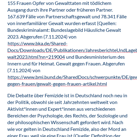
155 Frauen Opfer von Gewalttaten mit tödlichem
Ausgang durch ihre Partner oder früheren Partner.
167.639 Fälle von Partnerschaftsgewalt und 78.341 Fälle
von innerfamiliärer Gewalt wurden erfasst (Quellen:
Bundeskriminalamt: Bundeslagebild Häusliche Gewalt
2023. Abgerufen (7.11.2024) von
https://www.bka.de/Shared-
Docs/Downloads/DE/Publikationen/JahresberichteUndLageb
walt2023.html?nn=219004
und Bundesministerium des
Innern und für Heimat. Gewalt gegen Frauen. Abgerufen
(7.11.2024) von
https://www.bmi.bund.de/SharedDocs/schwerpunkte/DE/gew
gegen-frauen/gewalt-gegen-frauen-artikel.html
Die Debatte über Femizide ist in Deutschland noch neu in
der Politik, obwohl sie seit Jahrzehnten weltweit von
Aktivist*innen und Expert*innen aus verschiedenen
Bereichen der Psychologie, des Rechts, der Soziologie und
der philosophischen Wissenschaft gefordert wird. Nach
wie vor gelten in Deutschland Femizide, also der Mord an
einer Frau, weil sie eine Frau ist (Quelle: Definition der