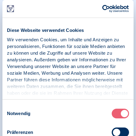
Relevante Nachrichten
28.07.2026
Diese Webseite verwendet Cookies
News | Geschlechtsspezifische Gewalt
Wir verwenden Cookies, um Inhalte und Anzeigen zu
personalisieren, Funktionen für soziale Medien anbieten
Vertreterinnen der BDP-AG
zu können und die Zugriffe auf unsere Website zu
„Geschlechtsspezifische Gewalt“ zu Gast auf
analysieren. Außerdem geben wir Informationen zu Ihrer
der BMJV-Veranstaltung „MUT FINDET
RÜCKHALT – Gewalt gegen Frauen
Verwendung unserer Website an unsere Partner für
gemeinsam bekämpfen“
soziale Medien, Werbung und Analysen weiter. Unsere
Partner führen diese Informationen möglicherweise mit
weiteren Daten zusammen, die Sie ihnen bereitgestellt
haben oder die sie im Rahmen Ihrer Nutzung der Dienste
gesammelt haben.
29.06.2026
Impressum
|
Datenschutz
Einwilligungsauswahl
Pressemitteilung | Geschlechtsspezifische
Gewalt | Psychologie und Gesundheit
Notwendig
BDP fordert bei strafrechtlicher Verfolgung
Präferenzen
sexualisierter Gewalt unter Anwendung von