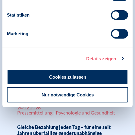
K.-o.-Tropfen härtere Strafen und mehr
Prävention
Statistiken
Marketing
28.02.2026
Pressemitteilung | Psychologie und Gesundheit |
Menschenrechte
Details zeigen
Zur Bekämpfung geschlechtsspezifischer
Gewalt in Deutschland braucht es dringend
eine bundesweite Gesamtstrategie
Cookies zulassen
Nur notwendige Cookies
24.02.2026
Pressemitteilung | Psychologie und Gesundheit
Gleiche Bezahlung jeden Tag – für eine seit
Jahren überfällige genderunabhängige