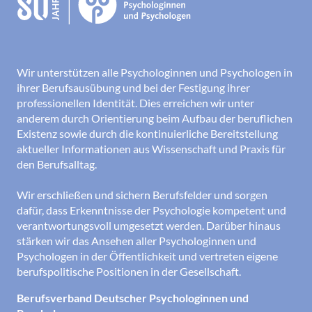
inhaltliches Thema. Nach dem einleitenden
Dr. Alexander Häfner
Impuls tauschen wir uns dazu aus.
Kennen Sie noch eine/n PsychologIn in und um
Würzburg, die/der im AOW-Kontext arbeitet?
Wir unterstützen alle Psychologinnen und Psychologen in
Dann leiten Sie die Information doch bitte
ihrer Berufsausübung und bei der Festigung ihrer
weiter.
professionellen Identität. Dies erreichen wir unter
anderem durch Orientierung beim Aufbau der beruflichen
Dann senden Sie bitte eine E-Mail an die
Existenz sowie durch die kontinuierliche Bereitstellung
Leitung der Regionalgruppe,
Ulrich F. Schübel
aktueller Informationen aus Wissenschaft und Praxis für
oder
Dr. Alexander Häfner
.
den Berufsalltag.
Termine der Regionalgruppe Würzburg
Wir erschließen und sichern Berufsfelder und sorgen
dafür, dass Erkenntnisse der Psychologie kompetent und
E-Mail:
verantwortungsvoll umgesetzt werden. Darüber hinaus
alexander.haefner@wirtschaftspsychologie-
stärken wir das Ansehen aller Psychologinnen und
bdp.de
Psychologen in der Öffentlichkeit und vertreten eigene
berufspolitische Positionen in der Gesellschaft.
Dr. Alexander Häfner arbeitet seit 2006 als
Arbeits- und Organisationspsychologe. Er leitet
Berufsverband Deutscher Psychologinnen und
die Personalentwicklung bei Würth Industry und