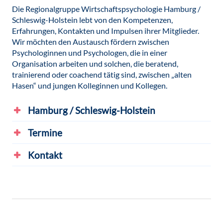
willkommen.
Die Regionalgruppe Wirtschaftspsychologie Hamburg /
Schleswig-Holstein lebt von den Kompetenzen,
Die Termine der Landesgruppe
Erfahrungen, Kontakten und Impulsen ihrer Mitglieder.
Mitteldeutschland sind
hier
veröffentlicht.
Wir möchten den Austausch fördern zwischen
Psychologinnen und Psychologen, die in einer
Organisation arbeiten und solchen, die beratend,
trainierend oder coachend tätig sind, zwischen „alten
Hasen“ und jungen Kolleginnen und Kollegen.
Hamburg / Schleswig-Holstein
Die Regionalgruppe Wirtschaftspsychologie
Termine
Hamburg / Schleswig-Holstein lebt von den
Kompetenzen, Erfahrungen, Kontakten und
Sie sind herzlich eingeladen, mit Ihrem Beitrag
Kontakt
Impulsen ihrer Mitglieder. Wir möchten den
einen Termin zu gestalten
Austausch fördern zwischen Psychologinnen
Kontakt
Ihr Beitrag kann darin bestehen, ein
und Psychologen, die in einer Organisation
interessantes Praxisprojekt vorzustellen und zu
arbeiten und solchen, die beratend, trainierend
Jürgen Theising
reflektieren, eines Ihrer Experten-Themen
oder coachend tätig sind, zwischen „alten Hasen“
E-Mail: wp.rg.hh.sh@bdp-hh.org
strukturiert darzustellen, eine knifflige Frage
und jungen Kolleginnen und Kollegen. Es geht
systematisch anzugehen, einen guten Vortrag zu
Prof. Dr. Kim-Oliver Tietze
darum, Aspekte aus der ganzen Bandbreite der