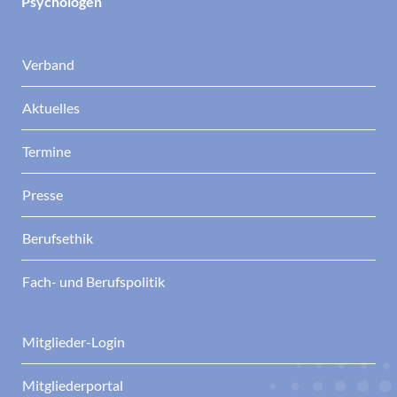
Psychologen
ist Autor mehrerer Fachbücher.
Arbeitsschwerpunkte:
Führungskräfteausbildung, Mitarbeiterbindung,
Verband
Organisationsentwicklung Ausgewählte
Publikationen: Häfner, A. & Schäfer, K. (2025).
Aktuelles
Empowerment bei der Arbeit. Göttingen:
Hogrefe. Häfner, A. & Hartmann-Pinneker, J.
Termine
(2023). Wertschätzung in Organisationen
fördern. Göttingen: Hogrefe. Häfner, A. &
Truschel, C. (2022). Fluktuationsmanagement:
Presse
Ungewollte Kündigungen vermeiden. Göttingen:
Hogrefe.
Berufsethik
Fach- und Berufspolitik
Mitglieder-Login
Mitgliederportal