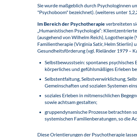
Sie wurde maßgeblich durch Psychologinnen un
"Psychoboom" bezeichnet). (weiteres unter 1,2,
Im Bereich der Psychotherapie
verbreiteten s
„Humanistischen Psychologie“: Klientzentrierte
(ausgehend von Wilhelm Reich), Logotherapie (
Familientherapie (Virginia Satir, Helm Stierlin
Gesundheitsförderung (vgl. Rieländer 1979 – Ka
Selbstbewusstsein: spontanes psychisches Er
körperliches und gefühlsmäßiges Erleben be
Selbstentfaltung, Selbstverwirklichung, Sel
Gemeinschaften und sozialen Systemen einse
soziales Erleben in mitmenschlichen Begeg
sowie achtsam gestalten;
gruppendynamische Prozesse betrachten s
systemischen Familienberatungen, so die Ac
Diese Orientierungen der Psychotherapie lassen