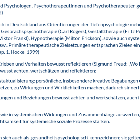
d Psychologen, Psychotherapeutinnen und Psychotherapeuten gef
2)
ich in Deutschland aus Orientierungen der Tiefenpsychologie meh
 Gesprächspsychotherapie (Carl Rogers), Gestalttherapie (Fritz Pe
Viktor Frankl), Hypnotherapie (Milton Erickson), sowie auch syst
) usw.. Primäre therapeutische Zielsetzungen entsprachen Zielen e
p. 1, Hockel 1999):
leben und Verhalten bewusst reflektieren (Sigmund Freud: „Wo Es 
wusst achten, wertschätzen und reflektieren;
bstaktualisierung: persönliche, insbesondere kreative Begabungen 
tzen, zu Wirkungen und Wirklichkeiten machen, dadurch sinnerfü
nungen und Beziehungen bewusst achten und wertschätzen, auch 
owie in systemischen Wirkungen und Zusammenhänge auswerten, 
htsamkeit für systemische soziale Prozesse stärken.
 sich auch als ‚gesundheitspsychologisch‘ kennzeichnen; sie gelte