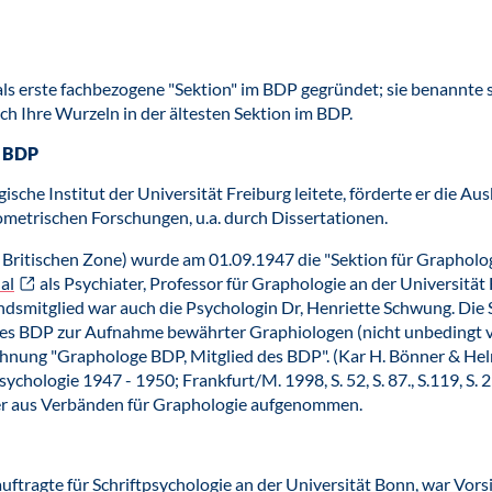
s erste fachbezogene "Sektion" im BDP gegründet; sie benannte s
ch Ihre Wurzeln in der ältesten Sektion im BDP.
m BDP
ische Institut der Universität Freiburg leitete, förderte er die Au
ometrischen Forschungen, u.a. durch Dissertationen.
Britischen Zone) wurde am 01.09.1947 die "Sektion für Graphologi
al
als Psychiater, Professor für Graphologie an der Universit
mitglied war auch die Psychologin Dr, Henriette Schwung. Die Se
es BDP zur Aufnahme bewährter Graphiologen (nicht unbedingt v
ichnung "Graphologe BDP, Mitglied des BDP". (Kar H. Bönner & Hel
hologie 1947 - 1950; Frankfurt/M. 1998, S. 52, S. 87., S.119, S. 2
der aus Verbänden für Graphologie aufgenommen.
tragte für Schriftpsychologie an der Universität Bonn, war Vors