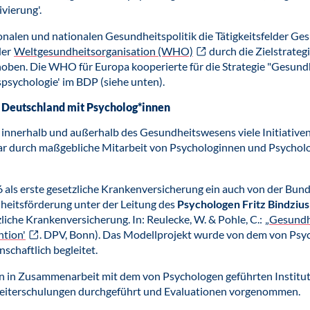
ivierung'.
tionalen und nationalen Gesundheitspolitik die Tätigkeitsfelder G
der
Weltgesundheitsorganisation (WHO)
durch die Zielstrategi
ben. Die WHO für Europa kooperierte für die Strategie "Gesundhe
psychologie' im BDP (siehe unten).
n Deutschland mit Psycholog*innen
innerhalb und außerhalb des Gesundheitswesens viele Initiativen
r durch maßgebliche Mitarbeit von Psychologinnen und Psycholo
 als erste gesetzliche Krankenversicherung ein auch von der Bun
heitsförderung unter der Leitung des
Psychologen Fritz Bindzius
iche Krankenversicherung. In: Reulecke, W. & Pohle, C.:
„Gesundh
ntion'
. DPV, Bonn). Das Modellprojekt wurde von dem von Psy
chaftlich begleitet.
 in Zusammenarbeit mit dem von Psychologen geführten Institut 
leiterschulungen durchgeführt und Evaluationen vorgenommen.