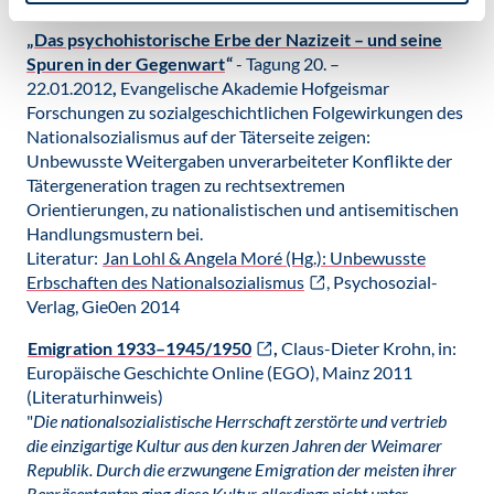
„
Das psychohistorische Erbe der Nazizeit – und seine
Spuren in der Gegenwart
“
- Tagung 20. –
22.01.2012
,
Evangelische Akademie Hofgeismar
Forschungen zu sozialgeschichtlichen Folgewirkungen des
Nationalsozialismus auf der Täterseite zeigen:
Unbewusste Weitergaben unverarbeiteter Konflikte der
Tätergeneration tragen zu rechtsextremen
Orientierungen, zu nationalistischen und antisemitischen
Handlungsmustern bei.
Literatur:
Jan Lohl & Angela Moré (Hg.): Unbewusste
Erbschaften des Nationalsozialismus
, Psychosozial-
Verlag, Gie0en 2014
Emigration 1933–1945/1950
,
Claus-Dieter Krohn, in:
Europäische Geschichte Online (EGO), Mainz 2011
(Literaturhinweis)
"
Die nationalsozialistische Herrschaft zerstörte und vertrieb
die einzigartige Kultur aus den kurzen Jahren der Weimarer
Republik. Durch die erzwungene Emigration der meisten ihrer
Repräsentanten ging diese Kultur allerdings nicht unter,