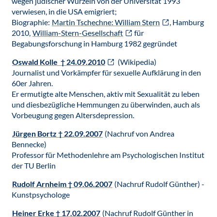
wegen jüdischer Wurzeln von der Universität 1993
verwiesen, in die USA emigriert;
Biographie:
Martin Tschechne: William Stern
, Hamburg
2010,
William-Stern-Gesellschaft
für
Begabungsforschung in Hamburg 1982 gegründet
Oswald Kolle † 24.09.2010
(Wikipedia)
Journalist und Vorkämpfer für sexuelle Aufklärung in den
60er Jahren.
Er ermutigte alte Menschen, aktiv mit Sexualität zu leben
und diesbezügliche Hemmungen zu überwinden, auch als
Vorbeugung gegen Altersdepression.
Jürgen Bortz † 22.09.2007
(Nachruf von Andrea
Bennecke)
Professor für Methodenlehre am Psychologischen Institut
der TU Berlin
Rudolf Arnheim † 09.06.2007
(Nachruf Rudolf Günther) -
Kunstpsychologe
Heiner Erke † 17.02.2007
(Nachruf Rudolf Günther in