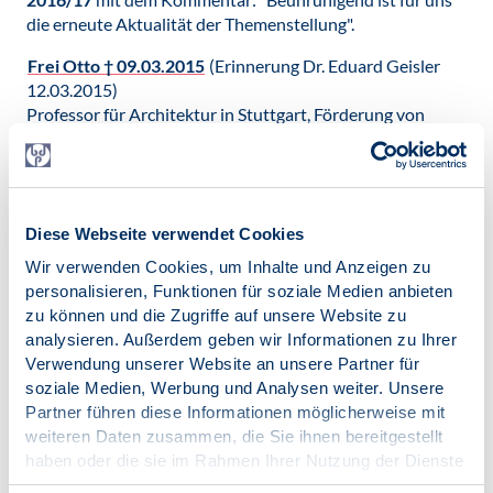
die erneute Aktualität der Themenstellung".
Frei Otto † 09.03.2015
(Erinnerung Dr. Eduard Geisler
12.03.2015)
Professor für Architektur in Stuttgart, Förderung von
Forschungen zur Architekturpsychologie.
Gerhild von Müller † 10.08.2014
(Traueranzeige des
BDP)
im BDP über 30 Jahre engagiert, zeitweise im Präsidium,
Diese Webseite verwendet Cookies
vor allem in der Landesgruppe Nordrhein-Westfalen, für
Wir verwenden Cookies, um Inhalte und Anzeigen zu
die Anerkennung der Psychotherapie, auch für den Start
personalisieren, Funktionen für soziale Medien anbieten
der Sektion GUS. Sie war "unbekümmert weiblich, musisch,
zu können und die Zugriffe auf unsere Website zu
feinfühlig, rundum genussfähig, naturverwoben und von
analysieren. Außerdem geben wir Informationen zu Ihrer
Moden und Konventionen ungewöhnlich unbeeindruckt"
Verwendung unserer Website an unsere Partner für
(G.Klaes-Rauch).
soziale Medien, Werbung und Analysen weiter. Unsere
Einblicke: Gerhild von Müller (62), Dipl.-Psych.
- ein
Partner führen diese Informationen möglicherweise mit
Interview für das Ärzteblatt, Juni 2014
weiteren Daten zusammen, die Sie ihnen bereitgestellt
haben oder die sie im Rahmen Ihrer Nutzung der Dienste
Theo Herrmann † 21.7.2013
(Nachruf Prof.
gesammelt haben.
Funke) und
Nachruf Prof. Grabowski