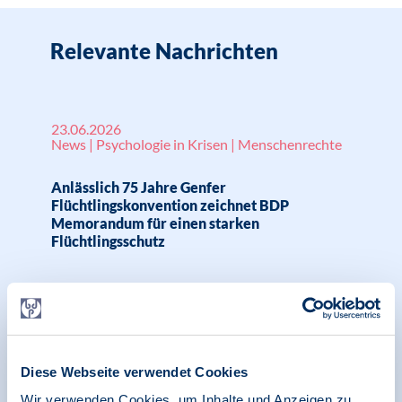
Relevante Nachrichten
23.06.2026
News | Psychologie in Krisen | Menschenrechte
Anlässlich 75 Jahre Genfer
Flüchtlingskonvention zeichnet BDP
Memorandum für einen starken
Flüchtlingsschutz
17.06.2026
Pressemitteilung | Psychologie in Krisen |
Menschenrechte
Diese Webseite verwendet Cookies
Wir verwenden Cookies, um Inhalte und Anzeigen zu