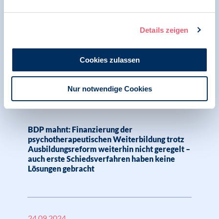
BDP mahnt: Verschärfungen in der
Asylpolitik verwehren Geflüchteten Recht
Details zeigen
auf Schutz und psychosoziale Versorgung
Cookies zulassen
Nur notwendige Cookies
25.09.2024
Pressemitteilung | Psychologie und Gesundheit |
SK VPP
BDP mahnt: Finanzierung der
psychotherapeutischen Weiterbildung trotz
Ausbildungsreform weiterhin nicht geregelt –
auch erste Schiedsverfahren haben keine
Lösungen gebracht
24.09.2024