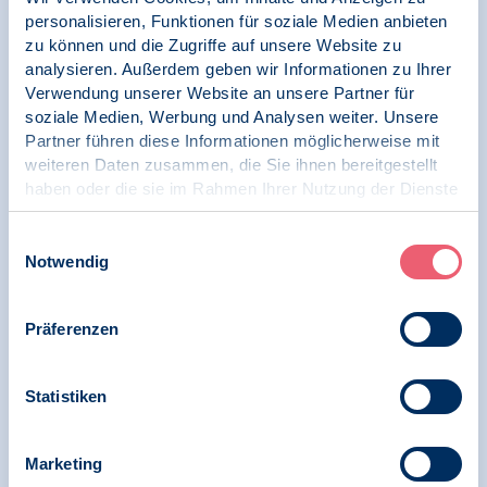
BDP kritisiert Reform des Gemeinsamen
personalisieren, Funktionen für soziale Medien anbieten
Europäischen Asylsystems als verheerendes
zu können und die Zugriffe auf unsere Website zu
Signal für die Migrationspolitik
analysieren. Außerdem geben wir Informationen zu Ihrer
Verwendung unserer Website an unsere Partner für
soziale Medien, Werbung und Analysen weiter. Unsere
Partner führen diese Informationen möglicherweise mit
14.08.2025
weiteren Daten zusammen, die Sie ihnen bereitgestellt
Pressemitteilung | Psychologie in Krisen |
haben oder die sie im Rahmen Ihrer Nutzung der Dienste
Menschenrechte
gesammelt haben.
Impressum
|
Datenschutz
Einwilligungsauswahl
BDP kritisiert Aussetzung des
Notwendig
Familiennachzugs für subsidiär
Schutzberechtigte und sieht darin klare
Verletzung von nationalem sowie
Präferenzen
europäischem Recht auf Familienleben
Statistiken
18.06.2025
Pressemitteilung | Psychologie in Krisen |
Marketing
Menschenrechte