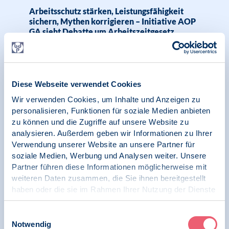
Arbeitsschutz stärken, Leistungsfähigkeit
sichern, Mythen korrigieren – Initiative AOP
GA sieht Debatte um Arbeitszeitgesetz
kritisch
Diese Webseite verwendet Cookies
14.04.2026
Wir verwenden Cookies, um Inhalte und Anzeigen zu
Pressemitteilung | Psychologie und Arbeit |
Initiative Arbeitsschutz
personalisieren, Funktionen für soziale Medien anbieten
zu können und die Zugriffe auf unsere Website zu
analysieren. Außerdem geben wir Informationen zu Ihrer
Zwischen Gesetz und Realität: Wie mit der
Verwendung unserer Website an unsere Partner für
Gefährdungsbeurteilung Psyche die
Gestaltung gesunder Arbeitsbedingungen
soziale Medien, Werbung und Analysen weiter. Unsere
gelingt?
Partner führen diese Informationen möglicherweise mit
weiteren Daten zusammen, die Sie ihnen bereitgestellt
haben oder die sie im Rahmen Ihrer Nutzung der Dienste
gesammelt haben.
Impressum
|
Datenschutz
Einwilligungsauswahl
09.09.2025
Notwendig
Pressemitteilung | Psychologie und Arbeit