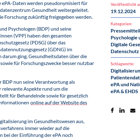
ie ePA-Daten werden pseudonymisiert für
Veröffentlicht 
datenzentrum Gesundheit weitergeleitet.
19.12.2024
ie Forschung zukünftig freigegeben werden.
Kategorien:
und Psychologen (BDP) und seine
Pressemittei
*innen (VPP) haben den gesamten
Psychologie 
nschutzgesetz (PDSG) über das
Digitale Gese
itsdatennutzungsgesetz (GDNG) im
Datenschutz
n darum ging, Gesundheitsdaten über die
g sowie für Forschungszwecke besser nutzbar
Schlagworte:
Digitalisieru
Patientenda
r BDP nun seine Verantwortung als
ePA und Nati
r relevante Aspekte rund um die
ePA & EHDS
tellt für Behandelnde sowie für gesetzlich
 Informationen
online auf der Website des
igitalisierung im Gesundheitswesen aus,
verfahrens immer wieder auf die
 bei der Einführung der ePA noch