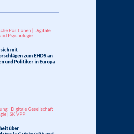
sche Positionen | Digitale
 und Psychologie
sich mit
orschlägen zum EHDS an
en und Politiker in Europa
ung | Digitale Gesellschaft
gie | SK VPP
heit über