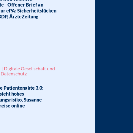
e - Offener Brief an
ur ePA: Sicherheitslücken
BDP, ÄrzteZeitung
 | Digitale Gesellschaft und
| Datenschutz
e Patientenakte 3.0:
sieht hohes
ungsrisiko, Susanne
eise online