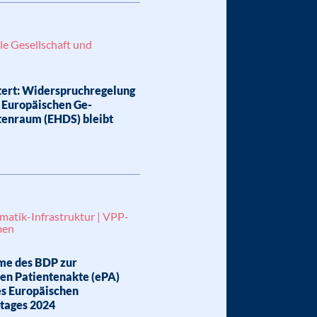
le Gesellschaft und
tert: Widerspruchregelung
 Europäischen Ge-
tenraum (EHDS) bleibt
matik-Infrastruktur | VPP-
men
me des BDP zur
hen Patientenakte (ePA)
es Europäischen
tages 2024