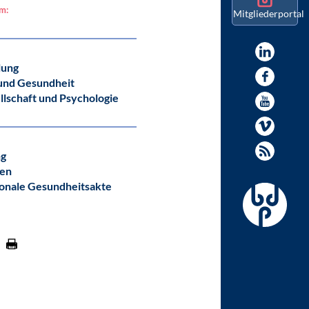
am:
Mitgliederportal
lung
und Gesundheit
llschaft und Psychologie
ng
ten
onale Gesundheitsakte