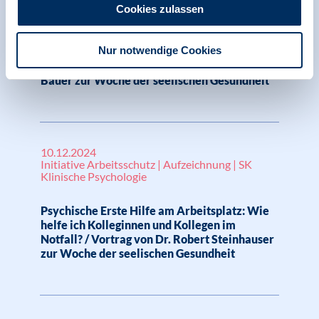
Initiative Arbeitsschutz | Aufzeichnung | SK
Cookies zulassen
Klinische Psychologie
Nur notwendige Cookies
Wenn die Nacht keine Ruhe bringt. Hilfe und
praktische Übungen / Vortrag von Heijko
Bauer zur Woche der seelischen Gesundheit
10.12.2024
Initiative Arbeitsschutz | Aufzeichnung | SK
Klinische Psychologie
Psychische Erste Hilfe am Arbeitsplatz: Wie
helfe ich Kolleginnen und Kollegen im
Notfall? / Vortrag von Dr. Robert Steinhauser
zur Woche der seelischen Gesundheit