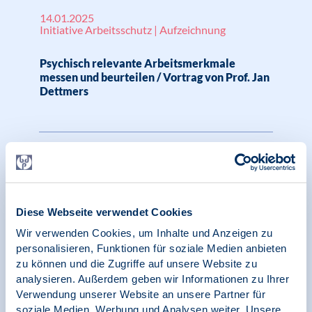
14.01.2025
Initiative Arbeitsschutz | Aufzeichnung
Psychisch relevante Arbeitsmerkmale
messen und beurteilen / Vortrag von Prof. Jan
Dettmers
19.12.2024
Pressespiegel | SK Klinische Psychologie
Raus aus der Spirale der Einsamkeit – aber
Diese Webseite verwendet Cookies
wie?, BDP, Echo
Wir verwenden Cookies, um Inhalte und Anzeigen zu
personalisieren, Funktionen für soziale Medien anbieten
zu können und die Zugriffe auf unsere Website zu
analysieren. Außerdem geben wir Informationen zu Ihrer
10.12.2024
Verwendung unserer Website an unsere Partner für
Initiative Arbeitsschutz | Aufzeichnung
soziale Medien, Werbung und Analysen weiter. Unsere