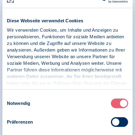
Relevante Nachrichten
Diese Webseite verwendet Cookies
Wir verwenden Cookies, um Inhalte und Anzeigen zu
09.11.2023
personalisieren, Funktionen für soziale Medien anbieten
Hybrid | Aufzeichnung | SK Klinische
zu können und die Zugriffe auf unsere Website zu
Psychologie
analysieren. Außerdem geben wir Informationen zu Ihrer
Verwendung unserer Website an unsere Partner für
Lea Bouché: Psychotraumatologie im
soziale Medien, Werbung und Analysen weiter. Unsere
Rettungsdienst / Vortrag / Fachtag
Partner führen diese Informationen möglicherweise mit
Notfallpsychologie
weiteren Daten zusammen, die Sie ihnen bereitgestellt
haben oder die sie im Rahmen Ihrer Nutzung der Dienste
gesammelt haben.
Impressum
|
Datenschutz
Einwilligungsauswahl
09.11.2023
Notwendig
Hybrid | Aufzeichnung | SK Klinische
Psychologie
Präferenzen
Dr. Robert Steinhauser: HEiDi - Hilfe-App für
Einsatzdienste / Vortrag / Fachtag