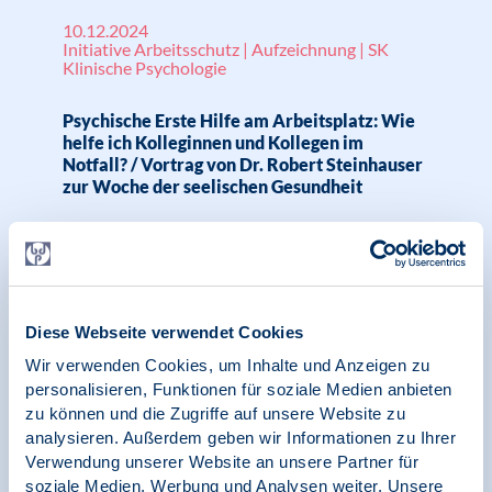
10.12.2024
Initiative Arbeitsschutz | Aufzeichnung | SK
Klinische Psychologie
Psychische Erste Hilfe am Arbeitsplatz: Wie
helfe ich Kolleginnen und Kollegen im
Notfall? / Vortrag von Dr. Robert Steinhauser
zur Woche der seelischen Gesundheit
09.10.2024
Pressemitteilung | Initiative Arbeitsschutz |
Diese Webseite verwendet Cookies
Woche der Seelischen Gesundheit
Wir verwenden Cookies, um Inhalte und Anzeigen zu
BDP auf der Woche der seelischen
personalisieren, Funktionen für soziale Medien anbieten
Gesundheit unter dem Motto „Hand in Hand
zu können und die Zugriffe auf unsere Website zu
für seelische Gesundheit am Arbeitsplatz“
analysieren. Außerdem geben wir Informationen zu Ihrer
Verwendung unserer Website an unsere Partner für
soziale Medien, Werbung und Analysen weiter. Unsere