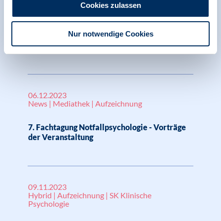
Pressespiegel | SK Klinische Psychologie
Cookies zulassen
Rebecca Reusch: Das fünfte Weihnachten
Nur notwendige Cookies
ohne sie – wie geht die Familie damit um?,
Florian Stoeck, Berlin-live
06.12.2023
News | Mediathek | Aufzeichnung
7. Fachtagung Notfallpsychologie - Vorträge
der Veranstaltung
09.11.2023
Hybrid | Aufzeichnung | SK Klinische
Psychologie