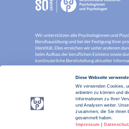
Wir unterstützen alle Psychologinnen und Psyc
Berufsausübung und bei der Festigung ihrer pro
Identität. Dies erreichen wir unter anderem du
beim Aufbau der beruflichen Existenz sowie dur
kontinuierliche Bereitstellung aktueller Inform
Wissenschaft und Praxis für den Berufsalltag.
Diese Webseite verwende
Wir erschließen und sichern Berufsfelder und so
Erkenntnisse der Psychologie kompetent und v
Wir verwenden Cookies, um
umgesetzt werden. Darüber hinaus stärken wir 
anbieten zu können und di
Psychologinnen und Psychologen in der Öffentl
Informationen zu Ihrer Ve
vertreten eigene berufspolitische Positionen in 
und Analysen weiter. Unse
zusammen, die Sie ihnen b
Berufsverband Deutscher Psychologinnen un
gesammelt haben.
Impressum
|
Datenschut