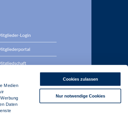
itglieder-Login
itgliederportal
itgliedschaft
eratung
Cookies zulassen
le Medien
DP Zertifizierungen
ir
Nur notwendige Cookies
, Werbung
ren Daten
ienste