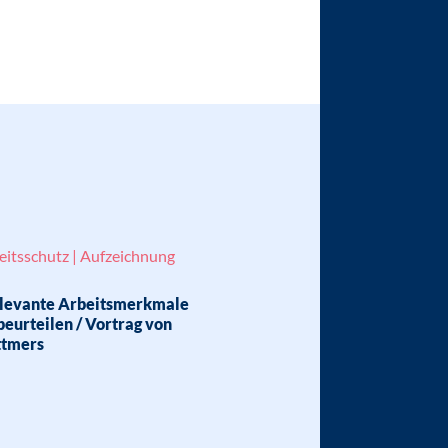
beitsschutz | Aufzeichnung
elevante Arbeitsmerkmale
eurteilen / Vortrag von
ttmers