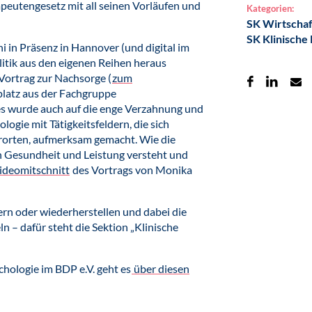
apeutengesetz mit all seinen Vorläufen und
Kategorien:
SK Wirtschaf
SK Klinische
i in Präsenz in Hannover (und digital im
litik aus den eigenen Reihen heraus
 Vortrag zur Nachsorge (
zum
platz aus der Fachgruppe
 es wurde auch auf die enge Verzahnung und
ogie mit Tätigkeitsfeldern, die sich
rorten, aufmerksam gemacht. Wie die
n Gesundheit und Leistung versteht und
ideomitschnitt
des Vortrags von Monika
ern oder wiederherstellen und dabei die
n – dafür steht die Sektion „Klinische
hologie im BDP e.V. geht es
über diesen