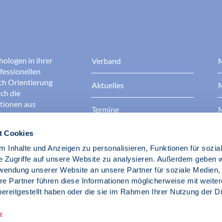
hologen in ihrer
Verband
M
fessionellen
rch Orientierung
Aktuelles
M
ch die
ationen aus
Termine
M
t Cookies
Presse
B
rgen dafür, dass
erantwortungsvoll
 Inhalte und Anzeigen zu personalisieren, Funktionen für sozia
Berufsethik
B
das Ansehen aller
e Zugriffe auf unsere Website zu analysieren. Außerdem geben w
ichkeit und
rwendung unserer Website an unsere Partner für soziale Medien
der Gesellschaft.
re Partner führen diese Informationen möglicherweise mit weite
Fach- und Berufspolitik
ereitgestellt haben oder die sie im Rahmen Ihrer Nutzung der D
d Psychologen
z