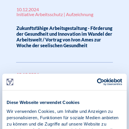
10.12.2024
Initiative Arbeitsschutz | Aufzeichnung
Zukunftsfähige Arbeitsgestaltung - Förderung
der Gesundheit und Innovation im Wandel der
Arbeitswelt / Vortrag von Ivon Ames zur
Woche der seelischen Gesundheit
10.12.2024
Initiative Arbeitsschutz | Aufzeichnung | SK
Klinische Psychologie
Entspannungshappen zum Mittag – drei
Diese Webseite verwendet Cookies
einfache Techniken, um Körper und Geist
wieder aufzuladen / Vortrag von Hejko Bauer
Wir verwenden Cookies, um Inhalte und Anzeigen zu
zur Woche der seelischen Gesundheit
personalisieren, Funktionen für soziale Medien anbieten
zu können und die Zugriffe auf unsere Website zu