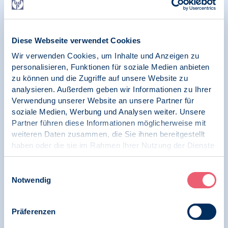
16.04.2025
Pressemitteilung | Psychologie und Gesundheit
Diese Webseite verwendet Cookies
Wir verwenden Cookies, um Inhalte und Anzeigen zu
Starke Psyche – Starke Gesellschaft!
personalisieren, Funktionen für soziale Medien anbieten
Koalitionsvertrag greift im Bereich der
zu können und die Zugriffe auf unsere Website zu
psychischen Gesundheit zu kurz – BDP sieht
analysieren. Außerdem geben wir Informationen zu Ihrer
hier deutlichen Nachbesserungsbedarf
Verwendung unserer Website an unsere Partner für
soziale Medien, Werbung und Analysen weiter. Unsere
Partner führen diese Informationen möglicherweise mit
weiteren Daten zusammen, die Sie ihnen bereitgestellt
18.03.2025
haben oder die sie im Rahmen Ihrer Nutzung der Dienste
Pressemitteilung | Psychologie und Gesundheit |
gesammelt haben.
Menschenrechte
Impressum
|
Datenschutz
Einwilligungsauswahl
Notwendig
„Menschenwürde schützen“ – BDP
unterstützt Motto des diesjährigen Welttages
gegen Rassismus und spricht über
Präferenzen
Handlungsmöglichkeiten