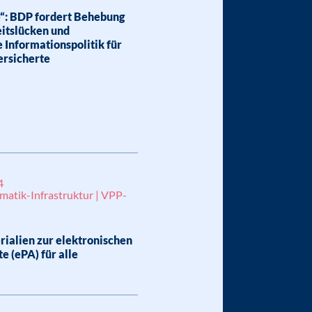
e“: BDP fordert Behebung
eitslücken und
 Informationspolitik für
ersicherte
4
matik-Infrastruktur | VPP-
ialien zur elektronischen
e (ePA) für alle