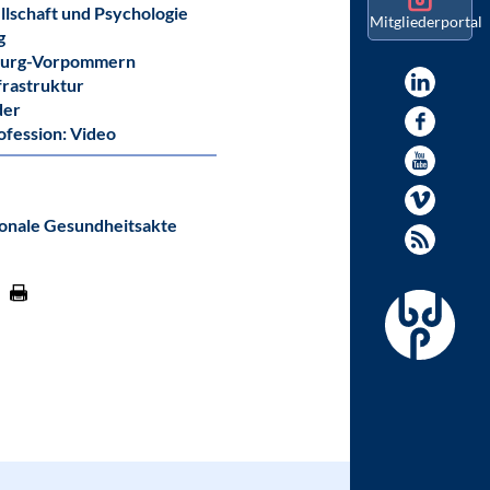
llschaft und Psychologie
Mitgliederportal
g
burg-Vorpommern
frastruktur
der
ofession: Video
onale Gesundheitsakte