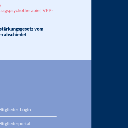
5
tragspsychotherapie | VPP-
stärkungsgesetz vom
erabschiedet
itglieder-Login
itgliederportal