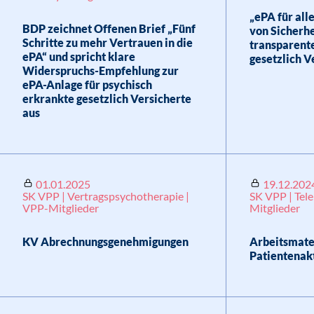
„ePA für all
BDP zeichnet Offenen Brief „Fünf
von Sicherh
Schritte zu mehr Vertrauen in die
transparente
ePA“ und spricht klare
gesetzlich V
Widerspruchs-Empfehlung zur
ePA-Anlage für psychisch
erkrankte gesetzlich Versicherte
aus
01.01.2025
19.12.202
SK VPP | Vertragspsychotherapie |
SK VPP | Tele
VPP-Mitglieder
Mitglieder
KV Abrechnungsgenehmigungen
Arbeitsmater
Patientenakt