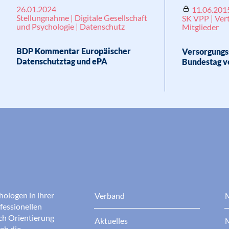
26.01.2024
11.06.201
Stellungnahme | Digitale Gesellschaft
SK VPP | Ver
und Psychologie | Datenschutz
Mitglieder
BDP Kommentar Europäischer
Versorgungs
Datenschutztag und ePA
Bundestag v
hologen in ihrer
Verband
M
fessionellen
rch Orientierung
Aktuelles
M
ch die