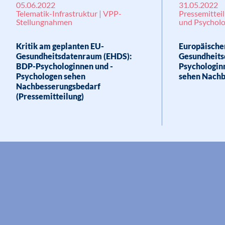
05.06.2022
31.05.2022
Telematik-Infrastruktur | VPP-
Pressemitteil
Stellungnahmen
und Psycholo
Kritik am geplanten EU-
Europäische
Gesundheitsdatenraum (EHDS):
Gesundheits
BDP-Psychologinnen und -
Psychologin
Psychologen sehen
sehen Nachb
Nachbesserungsbedarf
(Pressemitteilung)