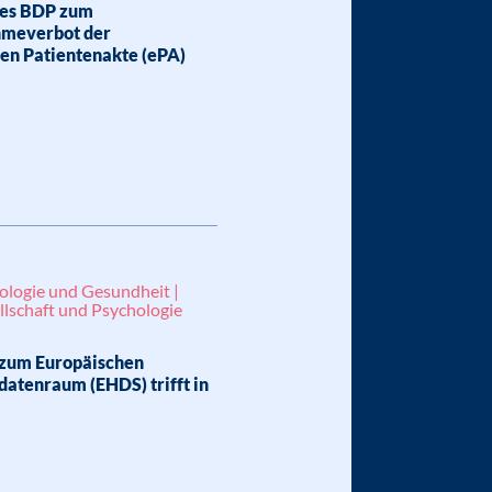
des BDP zum
hmeverbot der
hen Patientenakte (ePA)
ologie und Gesundheit |
llschaft und Psychologie
zum Europäischen
atenraum (EHDS) trifft in