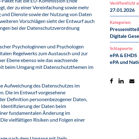
-Paket hat die EU-Kommission Ende
Veröffentlicht 
t, der zu einer Vereinfachung sowie mehr
27.01.2026
ng und Dienste sowie der Nutzung von Daten
weiteren Vorschlägen sieht der Entwurf auch
Kategorien:
ungen bei der Datenschutzverordnung
Pressemittei
Digitale Gese
tscher Psychologinnen und Psychologen
Schlagworte:
gitalen Regelwerks zum Austausch und zur
ePA & EHDS
her Ebene ebenso wie das wachsende
ePA und Nati
keit beim Umgang mit Datenschutzthemen im
eine Aufweichung des Datenschutzes im
en. Die im Entwurf vorgesehene
er Definition personenbezogener Daten,
Identifizierung der Daten beim
einer fundamentalen Änderung im
e vielfältigen Risiken und Folgen einer
rage nach dem Umgang mit (teils