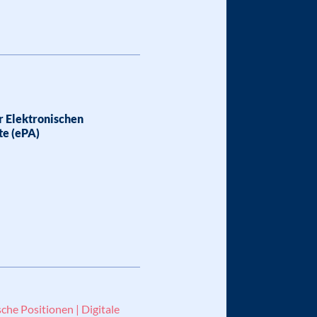
ur Elektronischen
te (ePA)
sche Positionen | Digitale