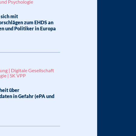
 und Psychologie
sich mit
orschlägen zum EHDS an
en und Politiker in Europa
ung | Digitale Gesellschaft
gie | SK VPP
heit über
daten in Gefahr (ePA und