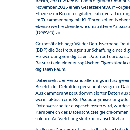
Berlin, 28.01.2026:
Mit dem digitalen Omnibus
November 2025 einen Gesetzesentwurf vorgeleg
Effizienz im Bereich digitaler Datenverarbeitu
im Zusammenhang mit KI führen sollen. Neben 
ebenso weitreichende wie umstrittene Anpass
(DGSVO) vor.
Grundsätzlich begrüßt der Berufsverband Deu
(BDP) die Bestrebungen zur Schaffung eines di
Verwendung von digitalen Daten auf europäisc
Bewusstsein einer europäischen Eigenständig
digitalen Raum.
Dabei sieht der Verband allerdings mit Sorge 
Bereich der Definition personenbezogener Dat
Ausklammerung pseudonymisierter Daten aus d
wenn faktisch eine Re-Pseudonymisierung oder 
Datenverarbeiter ausgeschlossen wird, würde 
Kernbereich des Datenschutzes gleichkommen. Di
solchen Aufweichung sind kaum abschätzbar.
In diesem Zusammenhang stellt sich auch die F