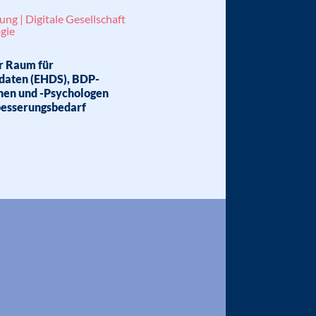
ung | Digitale Gesellschaft
gie
r Raum für
daten (EHDS), BDP-
nen und -Psychologen
esserungsbedarf