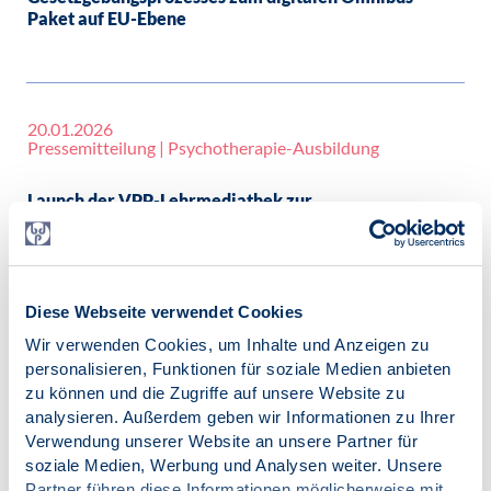
Paket auf EU-Ebene
20.01.2026
Pressemitteilung | Psychotherapie-Ausbildung
Launch der VPP-Lehrmediathek zur
Prüfungsvorbereitung der neuen Psychotherapie-
Ausbildung war ein voller Erfolg
Diese Webseite verwendet Cookies
Wir verwenden Cookies, um Inhalte und Anzeigen zu
19.01.2026
personalisieren, Funktionen für soziale Medien anbieten
Pressemitteilung | Geschlechtsspezifische Gewalt |
Menschenrechte
zu können und die Zugriffe auf unsere Website zu
analysieren. Außerdem geben wir Informationen zu Ihrer
Verwendung unserer Website an unsere Partner für
BDP sieht Verbesserungsbedarf im Bereich
soziale Medien, Werbung und Analysen weiter. Unsere
geschlechtsspezifischer und häuslicher Gewalt im
Gesetzentwurf zur Stärkung der Rechte von
Partner führen diese Informationen möglicherweise mit