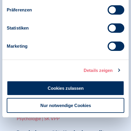
Gesellschaft und Psychologie
Präferenzen
Verordnung zum Europäischen
Gesundheitsdatenraum (EHDS) trifft in Kraft
Statistiken
Marketing
25.03.2025
Pressespiegel | Datenschutz | SK VPP
Details zeigen
Weniger bezahlen dank App: Was die
Krankenkassen vorschlagen, BDP, Chip
Cookies zulassen
Nur notwendige Cookies
11.02.2025
Pressespiegel | Digitale Gesellschaft und
Psychologie | SK VPP