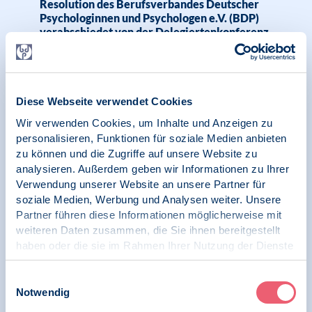
Resolution des Berufsverbandes Deutscher
Psychologinnen und Psychologen e.V. (BDP)
verabschiedet von der Delegiertenkonferenz
am 3. Mai 2025
Diese Webseite verwendet Cookies
05.05.2025
Wir verwenden Cookies, um Inhalte und Anzeigen zu
Pressemitteilung | Psychologie und Gesundheit |
personalisieren, Funktionen für soziale Medien anbieten
Digitale Gesellschaft und Psychologie
zu können und die Zugriffe auf unsere Website zu
analysieren. Außerdem geben wir Informationen zu Ihrer
BDP sieht zum Start der elektronischen
Verwendung unserer Website an unsere Partner für
Patientenakte (ePA) Nachbesserungsbedarf
soziale Medien, Werbung und Analysen weiter. Unsere
bei Datensicherheit psychisch Erkrankter
sowie bei Kindern und Jugendlichen und dem
Partner führen diese Informationen möglicherweise mit
Berechtigungsmanagement
weiteren Daten zusammen, die Sie ihnen bereitgestellt
haben oder die sie im Rahmen Ihrer Nutzung der Dienste
gesammelt haben.
Impressum
|
Datenschutz
Einwilligungsauswahl
Notwendig
26.03.2025
News | Psychologie und Gesundheit | Digitale