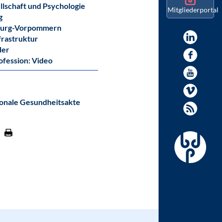
llschaft und Psychologie
Mitgliederportal
g
burg-Vorpommern
frastruktur
der
ofession: Video
onale Gesundheitsakte