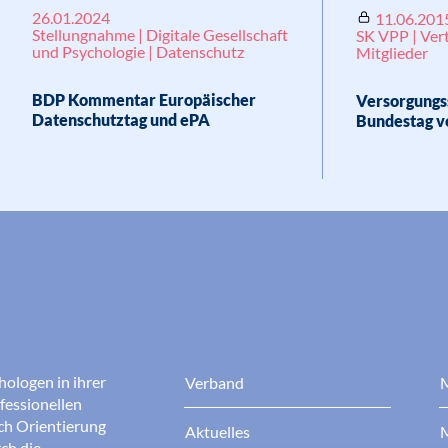
26.01.2024
11.06.201
Stellungnahme | Digitale Gesellschaft
SK VPP | Ver
und Psychologie | Datenschutz
Mitglieder
BDP Kommentar Europäischer
Versorgungs
Datenschutztag und ePA
Bundestag v
hologen in ihrer
Verband
M
fessionellen
rch Orientierung
Aktuelles
M
ch die