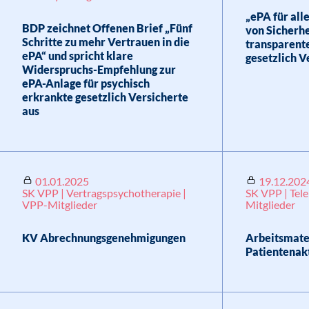
„ePA für all
BDP zeichnet Offenen Brief „Fünf
von Sicherh
Schritte zu mehr Vertrauen in die
transparente
ePA“ und spricht klare
gesetzlich V
Widerspruchs-Empfehlung zur
ePA-Anlage für psychisch
erkrankte gesetzlich Versicherte
aus
01.01.2025
19.12.202
SK VPP | Vertragspsychotherapie |
SK VPP | Tele
VPP-Mitglieder
Mitglieder
KV Abrechnungsgenehmigungen
Arbeitsmater
Patientenakt