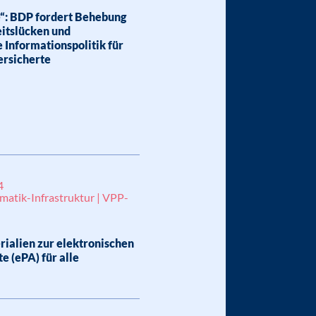
e“: BDP fordert Behebung
eitslücken und
 Informationspolitik für
ersicherte
4
matik-Infrastruktur | VPP-
ialien zur elektronischen
e (ePA) für alle