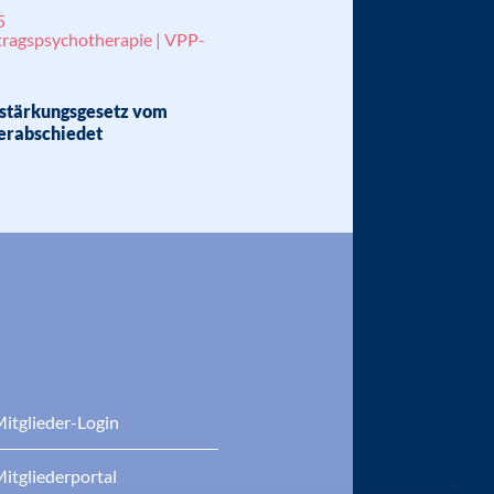
5
tragspsychotherapie | VPP-
stärkungsgesetz vom
erabschiedet
itglieder-Login
itgliederportal