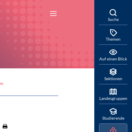
Suche
Themen
Auf einen Blick
Sektionen
am:
Landesgruppen
Studierende