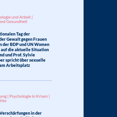
logie und Arbeit |
und Gesundheit
ionalen Tag der
 der Gewalt gegen Frauen
en der BDP und UN Women
auf die aktuelle Situation
nd und Prof. Sylvie
r spricht über sexuelle
am Arbeitsplatz
ung | Psychologie in Krisen |
hte
Verschärfungen in der