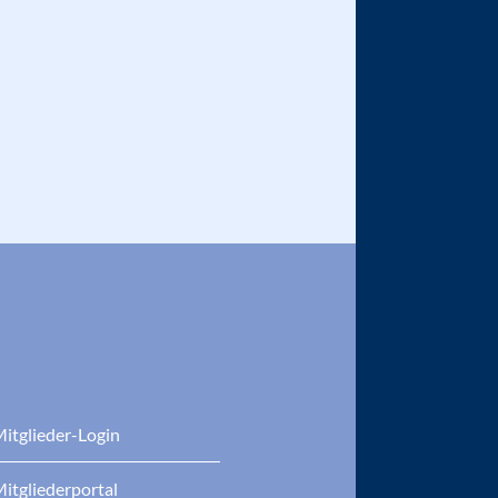
itglieder-Login
itgliederportal