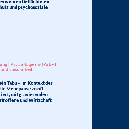
 verwehren Geflüchteten
hutz und psychosoziale
ung | Psychologie und Arbeit
e und Gesundheit
in Tabu – im Kontext der
die Menopause zu oft
riert, mit gravierenden
etroffene und Wirtschaft