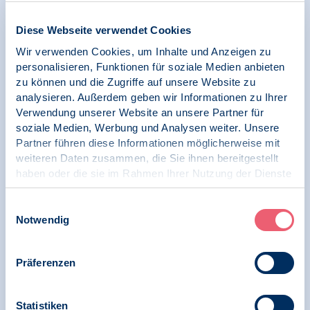
Diese Webseite verwendet Cookies
Wir verwenden Cookies, um Inhalte und Anzeigen zu
06.02.2024
personalisieren, Funktionen für soziale Medien anbieten
Pressemitteilung | Digitale Gesellschaft und
Psychologie
zu können und die Zugriffe auf unsere Website zu
analysieren. Außerdem geben wir Informationen zu Ihrer
BDP sieht Verwendung von hochsensiblen
Verwendung unserer Website an unsere Partner für
Patientendaten kritisch /
soziale Medien, Werbung und Analysen weiter. Unsere
Digitalisierungsgesetze im Gesundheitswesen
Partner führen diese Informationen möglicherweise mit
verabschiedet
weiteren Daten zusammen, die Sie ihnen bereitgestellt
haben oder die sie im Rahmen Ihrer Nutzung der Dienste
gesammelt haben.
Impressum
|
Datenschutz
Einwilligungsauswahl
Notwendig
09.11.2023
Pressemitteilung | Digitale Gesellschaft und
Psychologie
Präferenzen
BDP fordert, Schutz von Gesundheitsdaten
bei geplanten Digitalisierungsgesetzen zu
Statistiken
gewährleisten