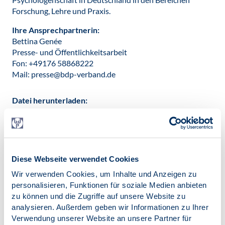
Forschung, Lehre und Praxis.
Ihre Ansprechpartnerin:
Bettina Genée
Presse- und Öffentlichkeitsarbeit
Fon: +49176 58868222
Mail: presse@bdp-verband.de
Datei herunterladen:
20240618_BDP_PM_IUPsyS-
Auszeichnung_an_Prof._Dr._Markus_Langer.pdf
[366
KB]
Diese Webseite verwendet Cookies
Kontakt:
presse@bdp-verband.de
Wir verwenden Cookies, um Inhalte und Anzeigen zu
personalisieren, Funktionen für soziale Medien anbieten
Veröffentlicht am:
zu können und die Zugriffe auf unsere Website zu
17.06.2024
analysieren. Außerdem geben wir Informationen zu Ihrer
Verwendung unserer Website an unsere Partner für