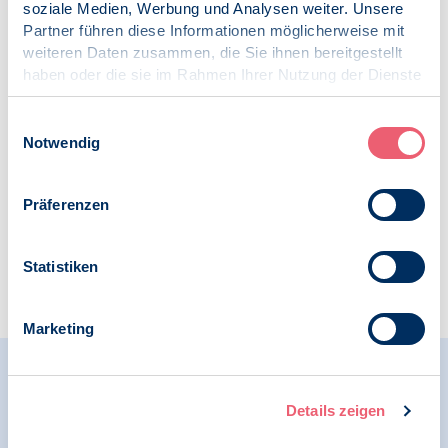
Kategorien:
soziale Medien, Werbung und Analysen weiter. Unsere
Pressemitteilung
Partner führen diese Informationen möglicherweise mit
Psychologie und Arbeit
weiteren Daten zusammen, die Sie ihnen bereitgestellt
Internationales
haben oder die sie im Rahmen Ihrer Nutzung der Dienste
gesammelt haben.
Schlagworte:
Impressum
|
Datenschutz
Einwilligungsauswahl
Psychologie und Arbeit
Notwendig
Arbeit
Präferenzen
Statistiken
Zur Übersicht
Marketing
Relevante Nachrichten
Details zeigen